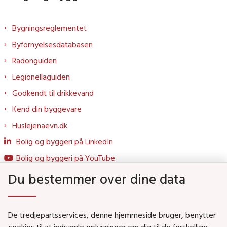
Bygningsreglementet
Byfornyelsesdatabasen
Radonguiden
Legionellaguiden
Godkendt til drikkevand
Kend din byggevare
Huslejenaevn.dk
Bolig og byggeri på LinkedIn
Bolig og byggeri på YouTube
Du bestemmer over dine data
Genveje
De tredjepartsservices, denne hjemmeside bruger, benytter
Social- og Boligministeriet