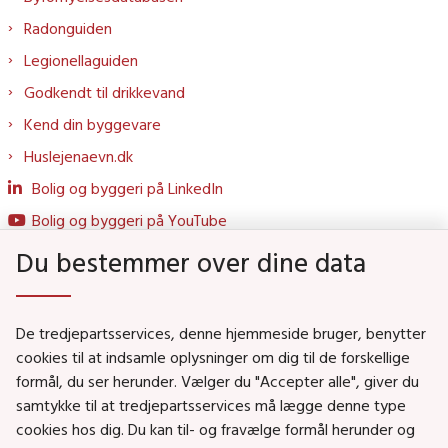
Radonguiden
Legionellaguiden
Godkendt til drikkevand
Kend din byggevare
Huslejenaevn.dk
Bolig og byggeri på LinkedIn
Bolig og byggeri på YouTube
Du bestemmer over dine data
Genveje
De tredjepartsservices, denne hjemmeside bruger, benytter
Social- og Boligministeriet
cookies til at indsamle oplysninger om dig til de forskellige
formål, du ser herunder. Vælger du "Accepter alle", giver du
Job i Social- og Boligstyrelsen
samtykke til at tredjepartsservices må lægge denne type
Puljer og tilskud
cookies hos dig. Du kan til- og fravælge formål herunder og
Nyhedsbreve