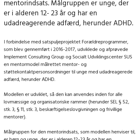
mentorindsats. Målgruppen er unge, der
er i alderen 12- 23 år og har en
udadreagerende adfærd, herunder ADHD.
I forbindelse med satspuljeprojektet Forældreprogrammer,
som blev gennemført i 2016-2017, udviklede og afprøvede
Implement Consulting Group og Socialt Udviklingscenter SUS
en mentormodel målrettet mentor- og
støttekontaktpersonsordninger til unge med udadreagerede
adfærd, herunder ADHD.
Modellen er udviklet, så den kan anvendes inden for alle
lovmæssige og organisatoriske rammer (herunder SEL § 52,
stk. 3, § 11, stk. 3, beskæftigelseslovgivningen og frivillige
mentorer).
Målgruppen for den mentorindsats, som modellen henviser til,
er børn og unge, der er i alderen 12-23 år og har en