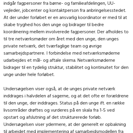
indgår fagpersoner fra børne- og familieafdelingen, UU-
vejleder, jobcenter og kontaktperson fra anbringelsesstedet.
At der under forløbet er en ansvarlig koordinator er med til at
skabe tryghed hos den unge og bidrager til bedre
koordinering mellem involverede fagpersoner. Der afholdes to
til tre netværksmøder om året med den unge, den unges
private netværk, det tværfaglige team og øvrige
samarbejdspartnere. I forbindelse med netværksmøderne
udarbejdes et mål- og aftale skema. Netværksmøderne
bidrager til en tydelig struktur, stabilitet og kontinuitet for den
unge under hele forløbet.
Undersøgelsen viser også, at de unges private netværk
inddrages i halvdelen af sagerne, og at det ofte er forældrene
til den unge, der inddrages. Status på den unge ift. en række
livsområder drøftes og vurderes på en skala fra 1-5 ved
opstart og afslutning af det strukturerede forløb.
Undersøgelsen viser ydermere, at der generelt er opbakning
til arbejdet med implementering af samarbejdsmodellen fra