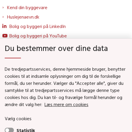
Kend din byggevare
Huslejenaevn.dk
Bolig og byggeri på LinkedIn
Bolig og byggeri på YouTube
Du bestemmer over dine data
Genveje
De tredjepartsservices, denne hjemmeside bruger, benytter
Social- og Boligministeriet
cookies til at indsamle oplysninger om dig til de forskellige
formål, du ser herunder. Vælger du "Accepter alle", giver du
Job i Social- og Boligstyrelsen
samtykke til at tredjepartsservices må lægge denne type
Puljer og tilskud
cookies hos dig. Du kan til- og fravælge formål herunder og
Nyhedsbreve
ændre dit valg her:
Læs mere om cookies
Indberet magtanvendelse
Vælg cookies
Social- og Boligstyrelsens nyheder som RSS feed
Statistik