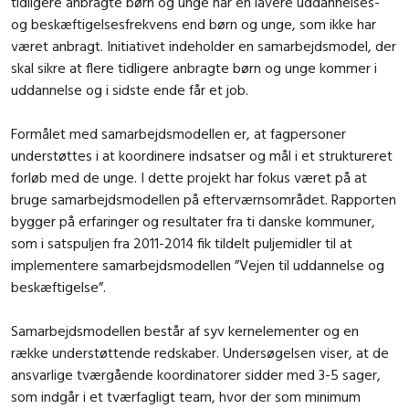
tidligere anbragte børn og unge har en lavere uddannelses-
og beskæftigelsesfrekvens end børn og unge, som ikke har
været anbragt. Initiativet indeholder en samarbejdsmodel, der
skal sikre at flere tidligere anbragte børn og unge kommer i
uddannelse og i sidste ende får et job.
Formålet med samarbejdsmodellen er, at fagpersoner
understøttes i at koordinere indsatser og mål i et struktureret
forløb med de unge. I dette projekt har fokus været på at
bruge samarbejdsmodellen på efterværnsområdet. Rapporten
bygger på erfaringer og resultater fra ti danske kommuner,
som i satspuljen fra 2011-2014 fik tildelt puljemidler til at
implementere samarbejdsmodellen ”Vejen til uddannelse og
beskæftigelse”.
Samarbejdsmodellen består af syv kernelementer og en
række understøttende redskaber. Undersøgelsen viser, at de
ansvarlige tværgående koordinatorer sidder med 3-5 sager,
som indgår i et tværfagligt team, hvor der som minimum