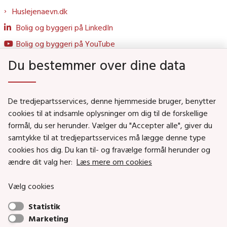
Huslejenaevn.dk
Bolig og byggeri på LinkedIn
Bolig og byggeri på YouTube
Du bestemmer over dine data
Genveje
De tredjepartsservices, denne hjemmeside bruger, benytter
Social- og Boligministeriet
cookies til at indsamle oplysninger om dig til de forskellige
formål, du ser herunder. Vælger du "Accepter alle", giver du
Job i Social- og Boligstyrelsen
samtykke til at tredjepartsservices må lægge denne type
Puljer og tilskud
cookies hos dig. Du kan til- og fravælge formål herunder og
Nyhedsbreve
ændre dit valg her:
Læs mere om cookies
Indberet magtanvendelse
Vælg cookies
Social- og Boligstyrelsens nyheder som RSS feed
Statistik
Marketing