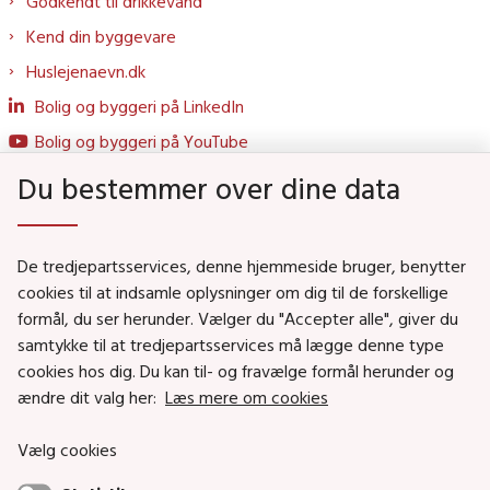
Godkendt til drikkevand
Kend din byggevare
Huslejenaevn.dk
Bolig og byggeri på LinkedIn
Bolig og byggeri på YouTube
Du bestemmer over dine data
Genveje
De tredjepartsservices, denne hjemmeside bruger, benytter
Social- og Boligministeriet
cookies til at indsamle oplysninger om dig til de forskellige
Job i Social- og Boligstyrelsen
formål, du ser herunder. Vælger du "Accepter alle", giver du
samtykke til at tredjepartsservices må lægge denne type
Puljer og tilskud
cookies hos dig. Du kan til- og fravælge formål herunder og
Nyhedsbreve
ændre dit valg her:
Læs mere om cookies
Indberet magtanvendelse
Vælg cookies
Social- og Boligstyrelsens nyheder som RSS feed