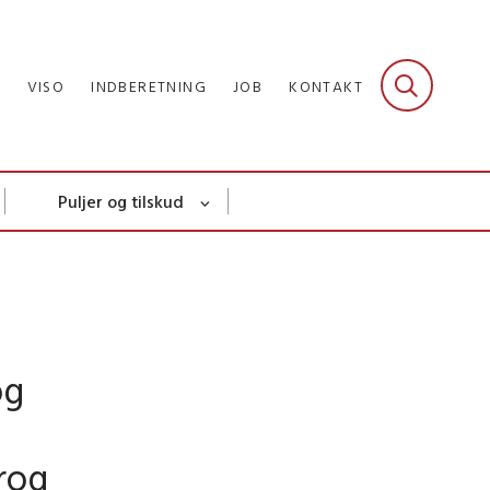
R
VISO
INDBERETNING
JOB
KONTAKT
Puljer og tilskud
og
rog