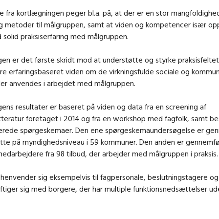
e fra kortlægningen peger bl.a. på, at der er en stor mangfoldighed 
og metoder til målgruppen, samt at viden og kompetencer især o
 solid praksiserfaring med målgruppen.
en er det første skridt mod at understøtte og styrke praksisfelte
e erfaringsbaseret viden om de virkningsfulde sociale og kommun
 der anvendes i arbejdet med målgruppen.
ens resultater er baseret på viden og data fra en screening af
itteratur foretaget i 2014 og fra en workshop med fagfolk, samt be
rede spørgeskemaer. Den ene spørgeskemaundersøgelse er gen
atte på myndighedsniveau i 59 kommuner.
Den anden er gennemfø
edarbejdere fra 98 tilbud, der arbejder med målgruppen i praksis
henvender sig eksempelvis til fagpersonale, beslutningstagere og
tiger sig med borgere, der har multiple funktionsnedsættelser ud