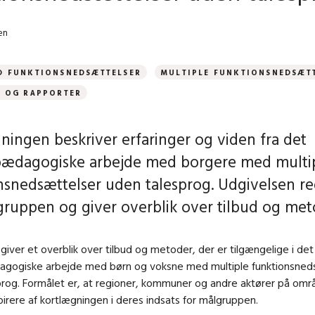
en
D FUNKTIONSNEDSÆTTELSER
MULTIPLE FUNKTIONSNEDSÆT
R OG RAPPORTER
ningen beskriver erfaringer og viden fra det
pædagogiske arbejde med borgere med multi
nsnedsættelser uden talesprog. Udgivelsen r
gruppen og giver overblik over tilbud og met
giver et overblik over tilbud og metoder, der er tilgængelige i det
agogiske arbejde med børn og voksne med multiple funktionsned
rog. Formålet er, at regioner, kommuner og andre aktører på omr
spirere af kortlægningen i deres indsats for målgruppen.