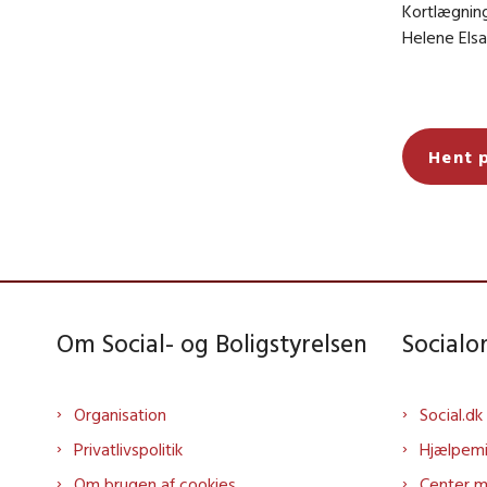
Kortlægning
Helene Elsa
Hent 
Om Social- og Boligstyrelsen
Social
Organisation
Social.dk
Privatlivspolitik
Hjælpem
Om brugen af cookies
Center 