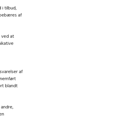
i tilbud,
ppebæres af
t ved at
ikative
svarelser af
nemført
rt blandt
.
 andre,
en