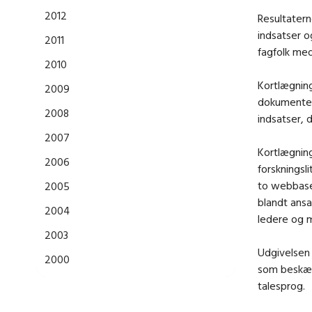
2012
Resultatern
indsatser 
2011
fagfolk med
2010
Kortlægning
2009
dokumenter
2008
indsatser,
2007
Kortlægning
2006
forskningsl
to webbase
2005
blandt ans
2004
ledere og m
2003
Udgivelsen 
2000
som beskæf
talesprog.