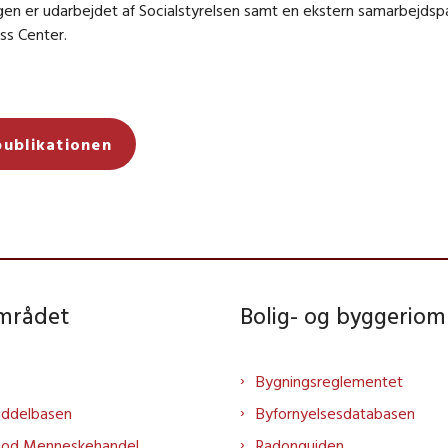
en er udarbejdet af Socialstyrelsen samt en ekstern samarbejdspa
ss Center.
publikationen
området
Bolig- og byggeriom
Bygningsreglementet
iddelbasen
Byfornyelsesdatabasen
mod Menneskehandel
Radonguiden