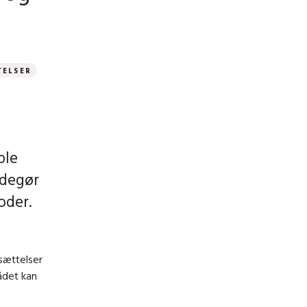
TELSER
ple
edegør
oder.
sættelser
ådet kan