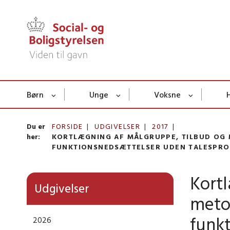
Børn
Unge
Voksne
Du er
FORSIDE
UDGIVELSER
2017
her:
KORTLÆGNING AF MÅLGRUPPE, TILBUD OG
FUNKTIONSNEDSÆTTELSER UDEN TALESPR
Kort
Udgivelser
meto
funk
2026