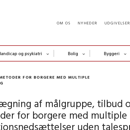
OM OS
NYHEDER
UDGIVELSE
Handicap og psykiatri
Bolig
Byggeri
 METODER FOR BORGERE MED MULTIPLE
OG
lægning af målgruppe, tilbud 
der for borgere med multiple
tionsnedsættelser uden talesp