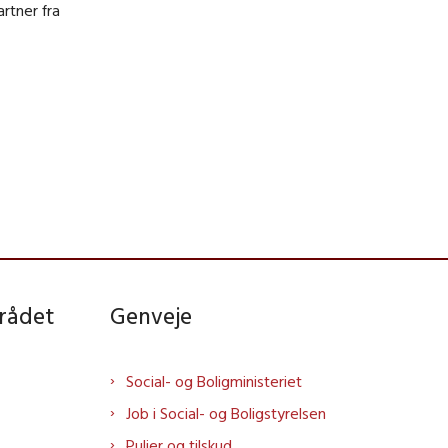
rtner fra
rådet
Genveje
Social- og Boligministeriet
Job i Social- og Boligstyrelsen
Puljer og tilskud