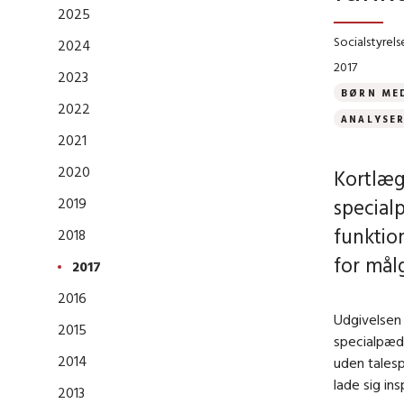
2025
Socialstyrels
2024
2017
2023
BØRN ME
2022
ANALYSE
2021
2020
Kortlæg
2019
special
funktio
2018
for mål
2017
2016
Udgivelsen 
2015
specialpæd
2014
uden talesp
lade sig in
2013