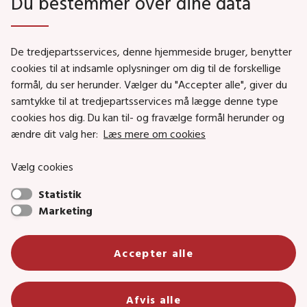
Du bestemmer over dine data
Genveje
De tredjepartsservices, denne hjemmeside bruger, benytter
Social- og Boligministeriet
cookies til at indsamle oplysninger om dig til de forskellige
formål, du ser herunder. Vælger du "Accepter alle", giver du
Job i Social- og Boligstyrelsen
samtykke til at tredjepartsservices må lægge denne type
Puljer og tilskud
cookies hos dig. Du kan til- og fravælge formål herunder og
Nyhedsbreve
ændre dit valg her:
Læs mere om cookies
Indberet magtanvendelse
Vælg cookies
Social- og Boligstyrelsens nyheder som RSS feed
Statistik
Marketing
Social- og Boligstyrelsen • Tlf.: 72 42 37 00 •
Accepter alle
info@sbst.dk
•
sikkermail
• EAN-nr.: 5798000354838 • CVR-nr.:
26144698
Primær adresse og reception: Lerchesgade 35, 5, 5000 Odense C •
Afvis alle
Bolig- og byggeriområdet: Holmens kanal 22, 1060 København K