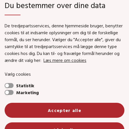
Du bestemmer over dine data
Genveje
De tredjepartsservices, denne hjemmeside bruger, benytter
Social- og Boligministeriet
cookies til at indsamle oplysninger om dig til de forskellige
formål, du ser herunder. Vælger du "Accepter alle", giver du
Job i Social- og Boligstyrelsen
samtykke til at tredjepartsservices må lægge denne type
Puljer og tilskud
cookies hos dig. Du kan til- og fravælge formål herunder og
Nyhedsbreve
ændre dit valg her:
Læs mere om cookies
Indberet magtanvendelse
Vælg cookies
Social- og Boligstyrelsens nyheder som RSS feed
Statistik
Marketing
Social- og Boligstyrelsen • Tlf.: 72 42 37 00 •
Accepter alle
info@sbst.dk
•
sikkermail
• EAN-nr.: 5798000354838 • CVR-nr.:
26144698
Primær adresse og reception: Lerchesgade 35, 5, 5000 Odense C •