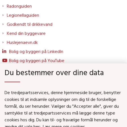
Radonguiden
Legionellaguiden
Godkendt til drikkevand
Kend din byggevare
Huslejenaevn.dk
Bolig og byggeri på LinkedIn
Bolig og byggeri på YouTube
Du bestemmer over dine data
Genveje
De tredjepartsservices, denne hjemmeside bruger, benytter
Social- og Boligministeriet
cookies til at indsamle oplysninger om dig til de forskellige
Job i Social- og Boligstyrelsen
formål, du ser herunder. Vælger du "Accepter alle", giver du
samtykke til at tredjepartsservices må lægge denne type
Puljer og tilskud
cookies hos dig. Du kan til- og fravælge formål herunder og
Nyhedsbreve
ændre dit valg her:
Læs mere om cookies