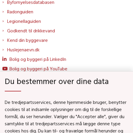
Byfornyelsesdatabasen
Radonguiden
Legionellaguiden
Godkendt til drikkevand
Kend din byggevare
Huslejenaevn.dk
Bolig og byggeri på LinkedIn
Bolig og byggeri på YouTube
Du bestemmer over dine data
Genveje
De tredjepartsservices, denne hjemmeside bruger, benytter
Social- og Boligministeriet
cookies til at indsamle oplysninger om dig til de forskellige
formål, du ser herunder. Vælger du "Accepter alle", giver du
Job i Social- og Boligstyrelsen
samtykke til at tredjepartsservices må lægge denne type
Puljer og tilskud
cookies hos dig. Du kan til- og fravælge formål herunder og