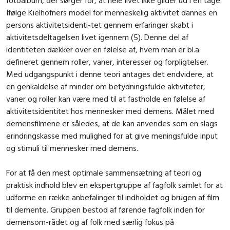
Ifølge Kielhofners model for menneskelig aktivitet dannes en
persons aktivitetsidenti-tet gennem erfaringer skabt i
aktivitetsdeltagelsen livet igennem (5). Denne del af
identiteten dækker over en følelse af, hvem man er bl.a.
defineret gennem roller, vaner, interesser og forpligtelser.
Med udgangspunkt i denne teori antages det endvidere, at
en genkaldelse af minder om betydningsfulde aktiviteter,
vaner og roller kan være med til at fastholde en følelse af
aktivitetsidentitet hos mennesker med demens. Målet med
demensfilmene er således, at de kan anvendes som en slags
erindringskasse med mulighed for at give meningsfulde input
og stimuli til mennesker med demens.
For at få den mest optimale sammensætning af teori og
praktisk indhold blev en ekspertgruppe af fagfolk samlet for at
udforme en række anbefalinger til indholdet og brugen af film
til demente. Gruppen bestod af førende fagfolk inden for
demensom-rådet og af folk med særlig fokus på