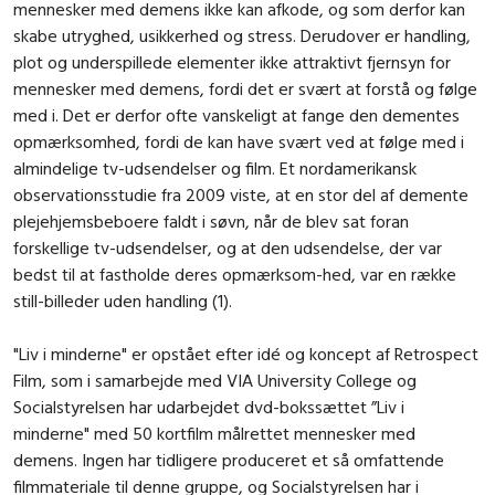
mennesker med demens ikke kan afkode, og som derfor kan
skabe utryghed, usikkerhed og stress. Derudover er handling,
plot og underspillede elementer ikke attraktivt fjernsyn for
mennesker med demens, fordi det er svært at forstå og følge
med i. Det er derfor ofte vanskeligt at fange den dementes
opmærksomhed, fordi de kan have svært ved at følge med i
almindelige tv-udsendelser og film. Et nordamerikansk
observationsstudie fra 2009 viste, at en stor del af demente
plejehjemsbeboere faldt i søvn, når de blev sat foran
forskellige tv-udsendelser, og at den udsendelse, der var
bedst til at fastholde deres opmærksom-hed, var en række
still-billeder uden handling (1).
"Liv i minderne" er opstået efter idé og koncept af Retrospect
Film, som i samarbejde med VIA University College og
Socialstyrelsen har udarbejdet dvd-bokssættet ”Liv i
minderne" med 50 kortfilm målrettet mennesker med
demens. Ingen har tidligere produceret et så omfattende
filmmateriale til denne gruppe, og Socialstyrelsen har i