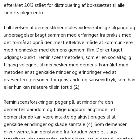
efteråret 2013 stået for distribuering af bokssættet til alle
landets plejecentre.
I tilblivelsen af demensfilmene blev videnskabelige tilgange og
undersøgelser bragt sammen med erfaringer fra praksis med
det formål at opnå den mest effektive måde at kommunikere
med mennesker med demens gennem film. Der er taget
udgangs-punkt i reminiscensmetoden, som er en socialfaglig
tilgang velegnet til mennesker med demens. Formålet med
metoden er at genkalde minder og erindringer ved at
præsentere personen for genstande og sanseindtryk, som han
eller hun kan relatere til sin fortid (2).
Reminiscensforskningen peger på, at minder fra den
dementes barndom og tidlige ungdom langt inde i et
demensforløb kan være intakte og aktivt bruges til at
genkalde erindringer og skabe samtale (4). Som demensen
bliver værre, kan genstande fra fortiden være et slags
fotoalbum, der sørger for, at hele livet ikke glider ud i en tåge.