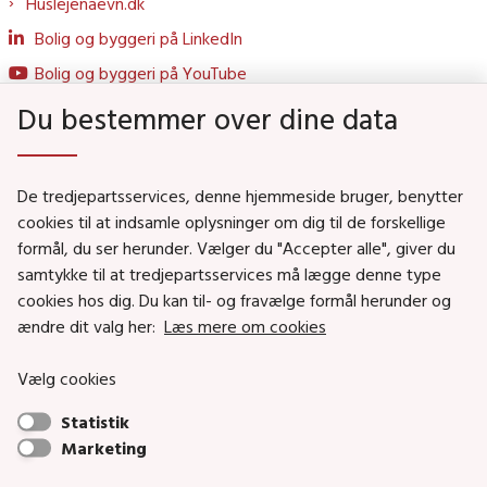
Huslejenaevn.dk
Bolig og byggeri på LinkedIn
Bolig og byggeri på YouTube
Du bestemmer over dine data
Genveje
De tredjepartsservices, denne hjemmeside bruger, benytter
Social- og Boligministeriet
cookies til at indsamle oplysninger om dig til de forskellige
formål, du ser herunder. Vælger du "Accepter alle", giver du
Job i Social- og Boligstyrelsen
samtykke til at tredjepartsservices må lægge denne type
Puljer og tilskud
cookies hos dig. Du kan til- og fravælge formål herunder og
Nyhedsbreve
ændre dit valg her:
Læs mere om cookies
Indberet magtanvendelse
Vælg cookies
Social- og Boligstyrelsens nyheder som RSS feed
Statistik
Marketing