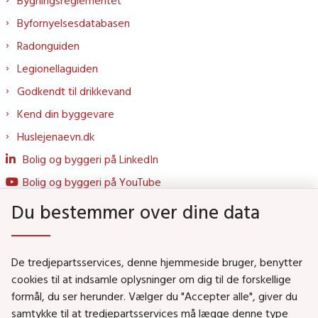
Byfornyelsesdatabasen
Radonguiden
Legionellaguiden
Godkendt til drikkevand
Kend din byggevare
Huslejenaevn.dk
Bolig og byggeri på LinkedIn
Bolig og byggeri på YouTube
Du bestemmer over dine data
Genveje
De tredjepartsservices, denne hjemmeside bruger, benytter
Social- og Boligministeriet
cookies til at indsamle oplysninger om dig til de forskellige
formål, du ser herunder. Vælger du "Accepter alle", giver du
Job i Social- og Boligstyrelsen
samtykke til at tredjepartsservices må lægge denne type