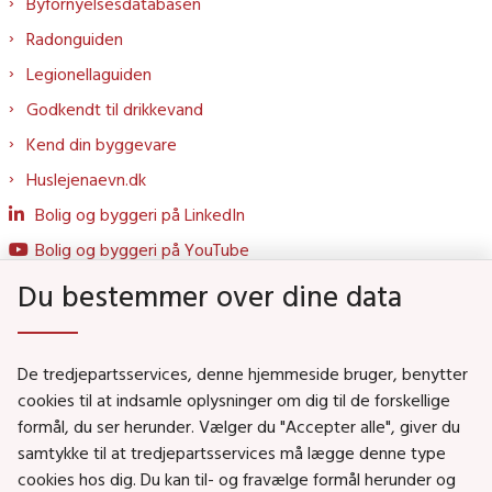
Byfornyelsesdatabasen
Radonguiden
Legionellaguiden
Godkendt til drikkevand
Kend din byggevare
Huslejenaevn.dk
Bolig og byggeri på LinkedIn
Bolig og byggeri på YouTube
Du bestemmer over dine data
Genveje
De tredjepartsservices, denne hjemmeside bruger, benytter
Social- og Boligministeriet
cookies til at indsamle oplysninger om dig til de forskellige
formål, du ser herunder. Vælger du "Accepter alle", giver du
Job i Social- og Boligstyrelsen
samtykke til at tredjepartsservices må lægge denne type
Puljer og tilskud
cookies hos dig. Du kan til- og fravælge formål herunder og