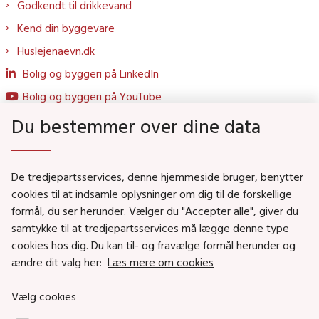
Godkendt til drikkevand
Kend din byggevare
Huslejenaevn.dk
Bolig og byggeri på LinkedIn
Bolig og byggeri på YouTube
Du bestemmer over dine data
Genveje
De tredjepartsservices, denne hjemmeside bruger, benytter
Social- og Boligministeriet
cookies til at indsamle oplysninger om dig til de forskellige
formål, du ser herunder. Vælger du "Accepter alle", giver du
Job i Social- og Boligstyrelsen
samtykke til at tredjepartsservices må lægge denne type
Puljer og tilskud
cookies hos dig. Du kan til- og fravælge formål herunder og
Nyhedsbreve
ændre dit valg her:
Læs mere om cookies
Indberet magtanvendelse
Vælg cookies
Social- og Boligstyrelsens nyheder som RSS feed