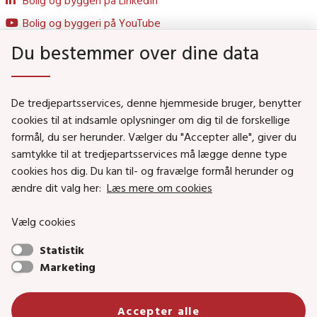
Bolig og byggeri på YouTube
Du bestemmer over dine data
Genveje
De tredjepartsservices, denne hjemmeside bruger, benytter
Social- og Boligministeriet
cookies til at indsamle oplysninger om dig til de forskellige
formål, du ser herunder. Vælger du "Accepter alle", giver du
Job i Social- og Boligstyrelsen
samtykke til at tredjepartsservices må lægge denne type
Puljer og tilskud
cookies hos dig. Du kan til- og fravælge formål herunder og
Nyhedsbreve
ændre dit valg her:
Læs mere om cookies
Indberet magtanvendelse
Vælg cookies
Social- og Boligstyrelsens nyheder som RSS feed
Statistik
Marketing
Social- og Boligstyrelsen • Tlf.: 72 42 37 00 •
Accepter alle
info@sbst.dk
•
sikkermail
• EAN-nr.: 5798000354838 • CVR-nr.: