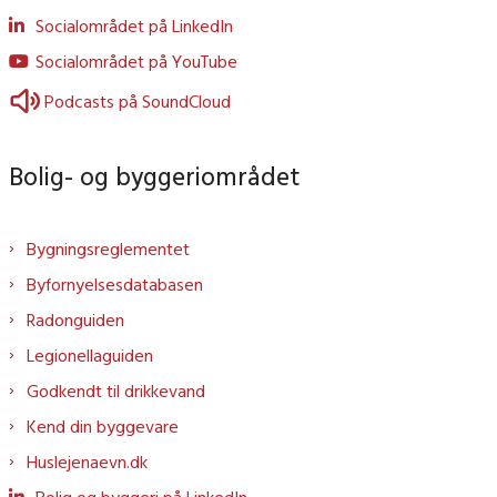
Socialområdet på LinkedIn
Socialområdet på YouTube
Podcasts på SoundCloud
Bolig- og byggeriområdet
Bygningsreglementet
Byfornyelsesdatabasen
Radonguiden
Legionellaguiden
Godkendt til drikkevand
Kend din byggevare
Huslejenaevn.dk
Bolig og byggeri på LinkedIn