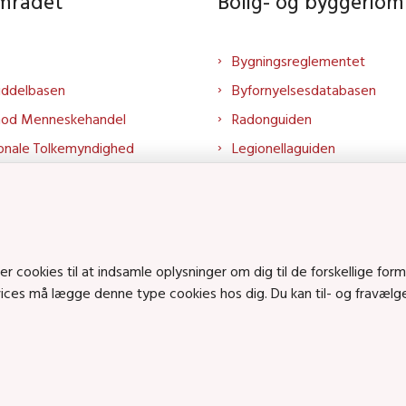
området
Bolig- og byggeriom
Bygningsreglementet
iddelbasen
Byfornyelsesdatabasen
mod Menneskehandel
Radonguiden
onale Tolkemyndighed
Legionellaguiden
rtalen
Godkendt til drikkevand
talen
Kend din byggevare
mrådet på LinkedIn
Huslejenaevn.dk
mrådet på YouTube
Bolig og byggeri på Linked
cookies til at indsamle oplysninger om dig til de forskellige form
Bolig og byggeri på YouTu
rvices må lægge denne type cookies hos dig. Du kan til- og fravæl
ts på SoundCloud
en • Tlf.: 72 42 37 00 •
info@sbst.dk
•
sikkermail
• EAN-nr.: 579800035483
n: Lerchesgade 35, 5, 5000 Odense C • Bolig- og byggeriområdet: Holmens