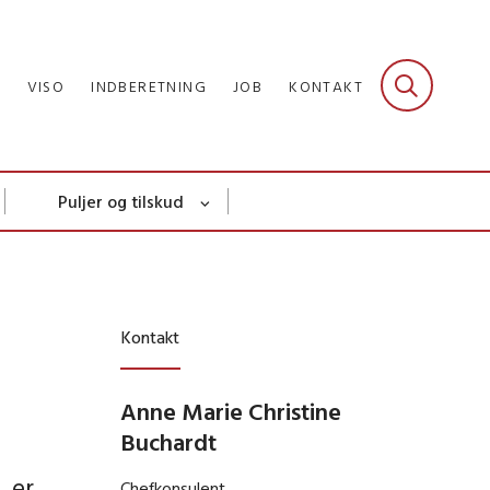
R
VISO
INDBERETNING
JOB
KONTAKT
Puljer og tilskud
Kontakt
Anne Marie Christine
Buchardt
, er
Chefkonsulent