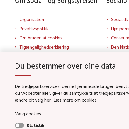
Om Social- og Boligstyrelsen
Social
Organisation
Social.dk
Privatlivspolitik
Hjælpem
Om brugen af cookies
Center 
Tilgængelighedserklæring
Den Nati
Presse
Tilbudspo
Du bestemmer over dine data
Kontakt os
Tolkepor
Whistleblowerordning
Socialo
About us
Socialo
De tredjepartsservices, denne hjemmeside bruger, benytter 
du "Accepter alle", giver du samtykke til at tredjepartsse
Podcas
ændre dit valg her:
Læs mere om cookies
Vælg cookies
Social- og Boligstyrels
Statistik
Primær adresse og receptio