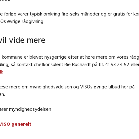
 forløb varer typisk omkring fire-seks måneder og er gratis for 
Os øvrige rådgivning.
 vil vide mere
res kommune er blevet nysgerrige efter at høre mere om vores råd
ing, så kontakt chefkonsulent Rie Buchardt på tlf. 41 93 24 52 elle
dk
 læse mere om myndighedsydelsen og VISOs øvrige tilbud her på
en:
erer myndighedsydelsen
VISO generelt