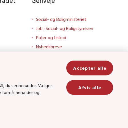
rådet
Genveje
Social- og Boligministeriet
Job i Social- og Boligstyrelsen
Puljer og tilskud
Nyhedsbreve
Indberet magtanvendelse
Social- og Boligstyrelsens nyheder
Accepter alle
som RSS feed
In
ål, du ser herunder. Vælger
Afvis alle
be
ge formål herunder og
8 • CVR-nr.: 26144698
 kanal 22, 1060 København K