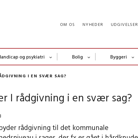
OM OS
NYHEDER
UDGIVELSE
Handicap og psykiatri
Bolig
Byggeri
ÅDGIVNING I EN SVÆR SAG?
r I rådgivning i en svær sag?
3
lbyder rådgivning til det kommunale
edsniveau i sager, der fx er gået i hårdknude