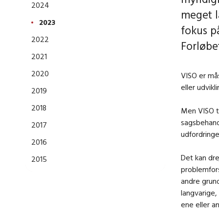
2024
meget l
2023
fokus p
2022
Forløbet
2021
2020
VISO er mås
eller udvik
2019
2018
Men VISO ti
sagsbehandl
2017
udfordringe
2016
Det kan drej
2015
problemfors
andre grund
langvarige,
ene eller a