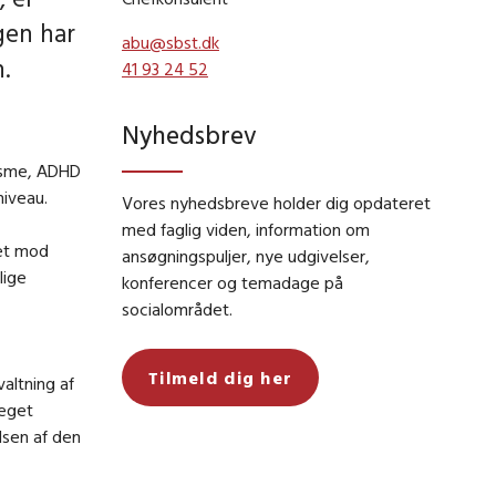
gen har
abu@sbst.dk
.
41 93 24 52
Nyhedsbrev
tisme, ADHD
niveau.
Vores nyhedsbreve holder dig opdateret
med faglig viden, information om
ket mod
ansøgningspuljer, nye udgivelser,
lige
konferencer og temadage på
socialområdet.
Tilmeld dig her
altning af
meget
lsen af den