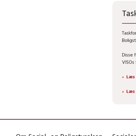
Tas
Taskfo
Boligs
Disse 
VISOs 
Læs
Læs