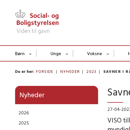
Børn
Unge
Voksne
Du er her:
FORSIDE
NYHEDER
2023
SAVNER I R
Savne
Nyheder
27-04-202
2026
VISO ti
2025
myndigh