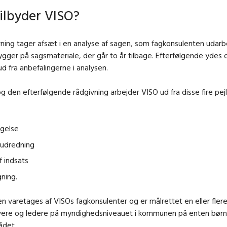
ilbyder VISO?
ning tager afsæt i en analyse af sagen, som fagkonsulenten udarb
gger på sagsmateriale, der går to år tilbage. Efterfølgende ydes d
ud fra anbefalingerne i analysen.
og den efterfølgende rådgivning arbejder VISO ud fra disse fire pe
agelse
 udredning
f indsats
ning.
n varetages af VISOs fagkonsulenter og er målrettet en eller fler
ivere og ledere på myndighedsniveauet i kommunen på enten børne
ådet.