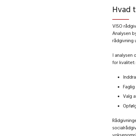
Hvad t
VISO rådgiv
Analysen by
rådgivning 
I analysen 
for kvalitet:
Inddr
Faglig
Valg a
Opfølg
Rådgivninge
socialrådg
voksenomr