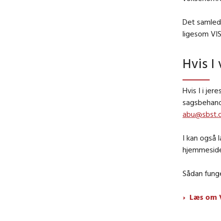
Det samlede
ligesom VIS
Hvis I
Hvis I i je
sagsbehandl
abu@sbst.
I kan også
hjemmesid
Sådan fung
Læs om 