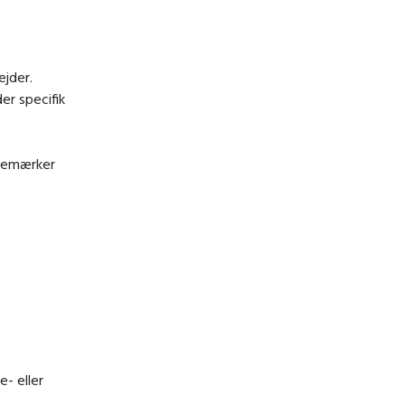
ejder.
er specifik
jlemærker
e
- eller