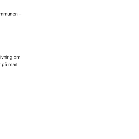
kommunen –
givning om
r på mail