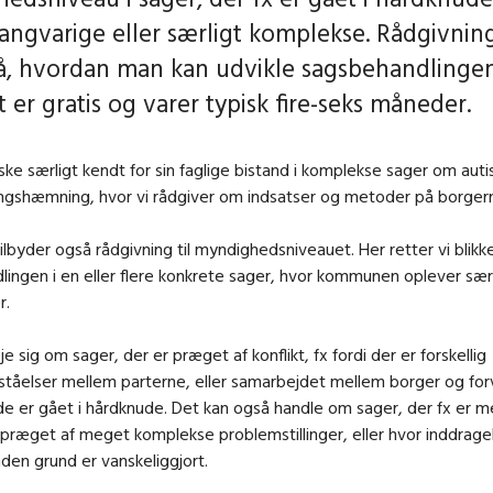
angvarige eller særligt komplekse. Rådgivnin
å, hvordan man kan udvikle sagsbehandlingen
 er gratis og varer typisk fire-seks måneder.
ke særligt kendt for sin faglige bistand i komplekse sager om au
lingshæmning, hvor vi rådgiver om indsatser og metoder på borger
lbyder også rådgivning til myndighedsniveauet. Her retter vi blik
ingen i en eller flere konkrete sager, hvor kommunen oplever sær
r.
e sig om sager, der er præget af konflikt, fx fordi der er forskellig
tåelser mellem parterne, eller samarbejdet mellem borger og forv
e er gået i hårdknude. Det kan også handle om sager, der fx er 
 præget af meget komplekse problemstillinger, eller hvor inddrage
nden grund er vanskeliggjort.