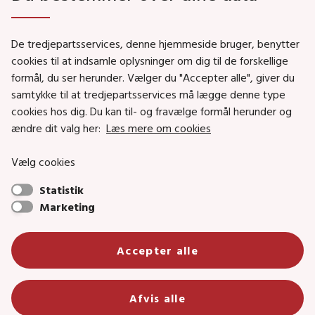
Genveje
De tredjepartsservices, denne hjemmeside bruger, benytter
Social- og Boligministeriet
cookies til at indsamle oplysninger om dig til de forskellige
formål, du ser herunder. Vælger du "Accepter alle", giver du
Job i Social- og Boligstyrelsen
samtykke til at tredjepartsservices må lægge denne type
Puljer og tilskud
cookies hos dig. Du kan til- og fravælge formål herunder og
Nyhedsbreve
ændre dit valg her:
Læs mere om cookies
Indberet magtanvendelse
Vælg cookies
Social- og Boligstyrelsens nyheder som RSS feed
Statistik
Marketing
Social- og Boligstyrelsen • Tlf.: 72 42 37 00 •
Accepter alle
info@sbst.dk
•
sikkermail
• EAN-nr.: 5798000354838 • CVR-nr.:
26144698
Primær adresse og reception: Lerchesgade 35, 5, 5000 Odense C •
Afvis alle
Bolig- og byggeriområdet: Holmens kanal 22, 1060 København K