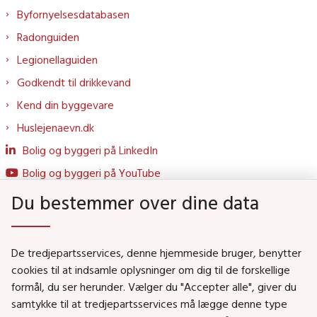
Byfornyelsesdatabasen
Radonguiden
Legionellaguiden
Godkendt til drikkevand
Kend din byggevare
Huslejenaevn.dk
Bolig og byggeri på LinkedIn
Bolig og byggeri på YouTube
Du bestemmer over dine data
Genveje
De tredjepartsservices, denne hjemmeside bruger, benytter
Social- og Boligministeriet
cookies til at indsamle oplysninger om dig til de forskellige
formål, du ser herunder. Vælger du "Accepter alle", giver du
Job i Social- og Boligstyrelsen
samtykke til at tredjepartsservices må lægge denne type
Puljer og tilskud