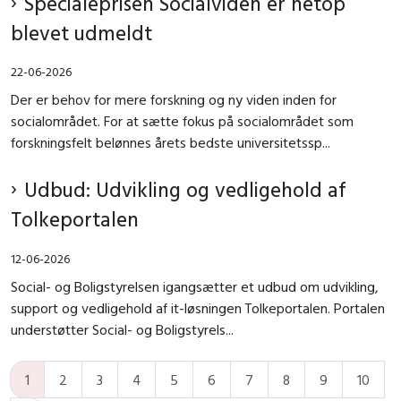
Specialeprisen Socialviden er netop
blevet udmeldt
22-06-2026
Der er behov for mere forskning og ny viden inden for
socialområdet. For at sætte fokus på socialområdet som
forskningsfelt belønnes årets bedste universitetssp...
Udbud: Udvikling og vedligehold af
Tolkeportalen
12-06-2026
Social- og Boligstyrelsen igangsætter et udbud om udvikling,
support og vedligehold af it-løsningen Tolkeportalen. Portalen
understøtter Social- og Boligstyrels...
1
2
3
4
5
6
7
8
9
10