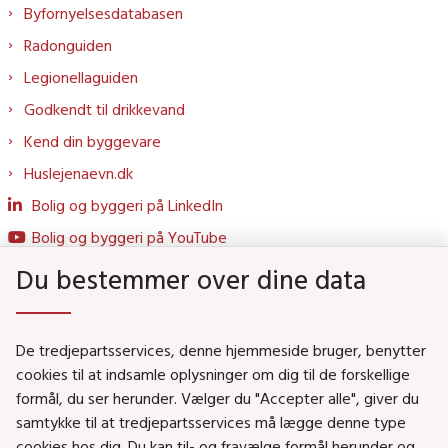
Byfornyelsesdatabasen
Radonguiden
Legionellaguiden
Godkendt til drikkevand
Kend din byggevare
Huslejenaevn.dk
Bolig og byggeri på LinkedIn
Bolig og byggeri på YouTube
Du bestemmer over dine data
Genveje
De tredjepartsservices, denne hjemmeside bruger, benytter
Social- og Boligministeriet
cookies til at indsamle oplysninger om dig til de forskellige
formål, du ser herunder. Vælger du "Accepter alle", giver du
Job i Social- og Boligstyrelsen
samtykke til at tredjepartsservices må lægge denne type
Puljer og tilskud
cookies hos dig. Du kan til- og fravælge formål herunder og