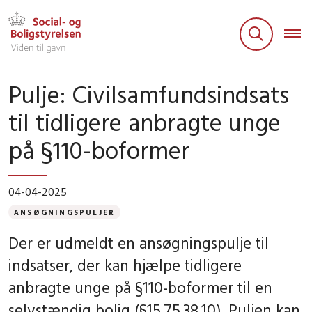
Pulje: Civilsamfundsindsats
til tidligere anbragte unge
på §110-boformer
04-04-2025
ANSØGNINGSPULJER
Der er udmeldt en ansøgningspulje til
indsatser, der kan hjælpe tidligere
anbragte unge på §110-boformer til en
selvstændig bolig (§15.75.38.10). Puljen kan