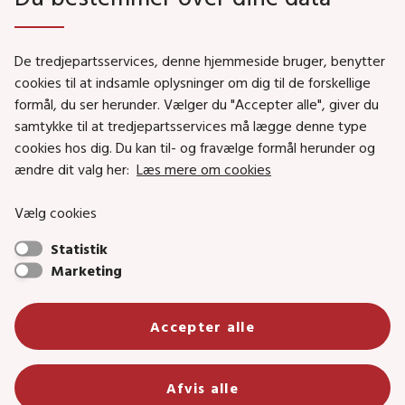
Genveje
De tredjepartsservices, denne hjemmeside bruger, benytter
Social- og Boligministeriet
cookies til at indsamle oplysninger om dig til de forskellige
Job i Social- og Boligstyrelsen
formål, du ser herunder. Vælger du "Accepter alle", giver du
samtykke til at tredjepartsservices må lægge denne type
Puljer og tilskud
cookies hos dig. Du kan til- og fravælge formål herunder og
Nyhedsbreve
ændre dit valg her:
Læs mere om cookies
Indberet magtanvendelse
Vælg cookies
Social- og Boligstyrelsens nyheder som RSS feed
Statistik
Marketing
Social- og Boligstyrelsen • Tlf.: 72 42 37 00 •
info@sbst.dk
•
sikkermail
• EAN-nr.: 5798000354838 • CVR-nr.:
Accepter alle
26144698
Primær adresse og reception: Lerchesgade 35, 5, 5000 Odense C •
Afvis alle
Bolig- og byggeriområdet: Holmens kanal 22, 1060 København K