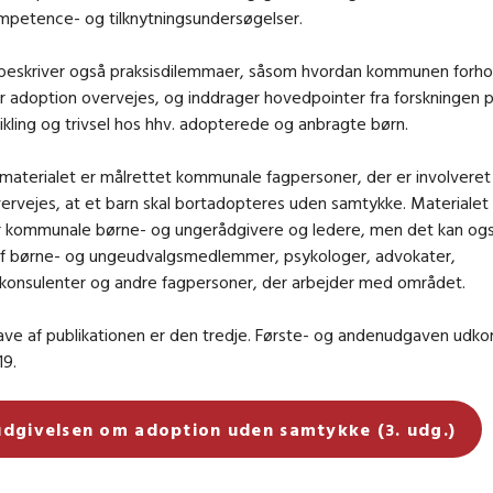
mpetence- og tilknytningsundersøgelser.
beskriver også praksisdilemmaer, såsom hvordan kommunen forhold
r adoption overvejes, og inddrager hovedpointer fra forskningen
ikling og trivsel hos hhv. adopterede og anbragte børn.
smaterialet er målrettet kommunale fagpersoner, der er involveret 
ervejes, at et barn skal bortadopteres uden samtykke. Materialet 
or kommunale børne- og ungerådgivere og ledere, men det kan og
f børne- og ungeudvalgsmedlemmer, psykologer, advokater,
ekonsulenter og andre fagpersoner, der arbejder med området.
e af publikationen er den tredje. Første- og andenudgaven udkom
19.
udgivelsen om adoption uden samtykke (3. udg.)