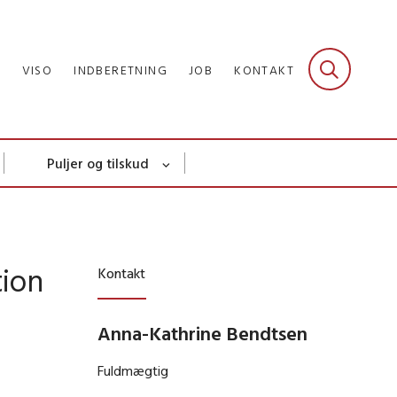
R
VISO
INDBERETNING
JOB
KONTAKT
Puljer og tilskud
tion
Kontakt
Anna-Kathrine Bendtsen
Fuldmægtig