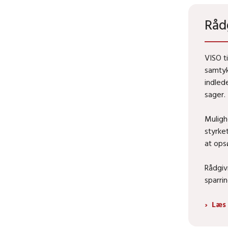
Råd
VISO t
samtyk
indlede
sager.
Muligh
styrke
at ops
Rådgiv
sparrin
Læs