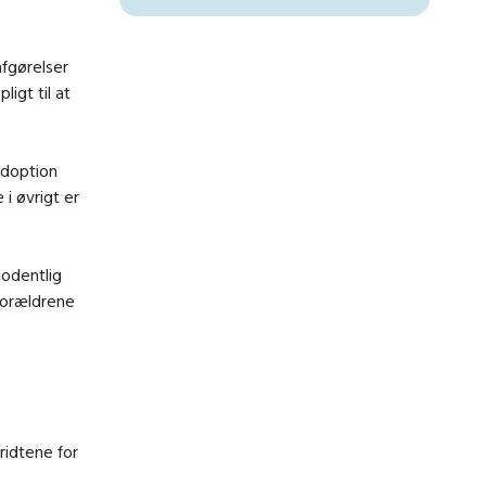
fgørelser
igt til at
adoption
i øvrigt er
modentlig
 forældrene
ridtene for