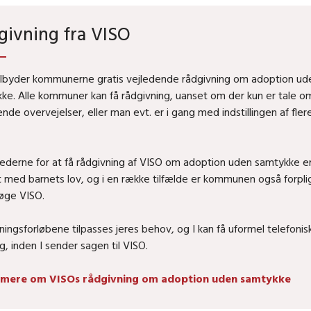
givning fra VISO
ilbyder kommunerne gratis vejledende rådgivning om adoption ud
ke. Alle kommuner kan få rådgivning, uanset om der kun er tale o
nde overvejelser, eller man evt. er i gang med indstillingen af fler
ederne for at få rådgivning af VISO om adoption uden samtykke e
t med barnets lov, og i en række tilfælde er kommunen også forplig
øge VISO.
ningsforløbene tilpasses jeres behov, og I kan få uformel telefonis
g, inden I sender sagen til VISO.
 mere om VISOs rådgivning om adoption uden samtykke