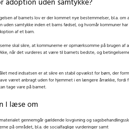
r adoption uden samtykke?
elsen af barnets lov er der kommet nye bestemmelser, bl.a. om a
 uden samtykke inden et barns fødsel, og hvornår kommuner har pl
option af et barn.
erne skal sikre, at kommunerne er opmærksomme på brugen af 
ke, når det vurderes at være til barnets bedste, og betingelserne 
et med indsatsen er at sikre en stabil opvækst for børn, der for
e have været anbragt uden for hjemmet i en længere årrække, fordi
 kan tage vare på barnet.
n I læse om
nsmaterialet gennemgår gældende lovgivning og sagsbehandlingssk
ne på området, bl.a. de socialfaglige vurderinger samt