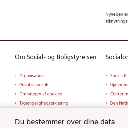
Nyheden er
tilknytning
Om Social- og Boligstyrelsen
Social
Organisation
Social.dk
Privatlivspolitik
Hjælpem
Om brugen af cookies
Center 
Tilgængelighedserklæring
Den Nati
Presse
Tilbudspo
Du bestemmer over dine data
Kontakt os
Tolkepor