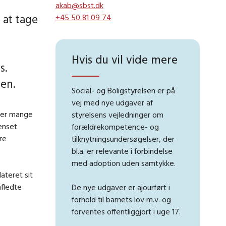
akab@sbst.dk
 at tage
+45 50 81 09 74
Hvis du vil vide mere
s.
ven.
Social- og Boligstyrelsen er på
vej med nye udgaver af
erer mange
styrelsens vejledninger om
ænset
forældrekompetence- og
re
tilknytningsundersøgelser, der
bl.a. er relevante i forbindelse
med adoption uden samtykke.
ateret sit
afledte
De nye udgaver er ajourført i
forhold til barnets lov m.v. og
forventes offentliggjort i uge 17.