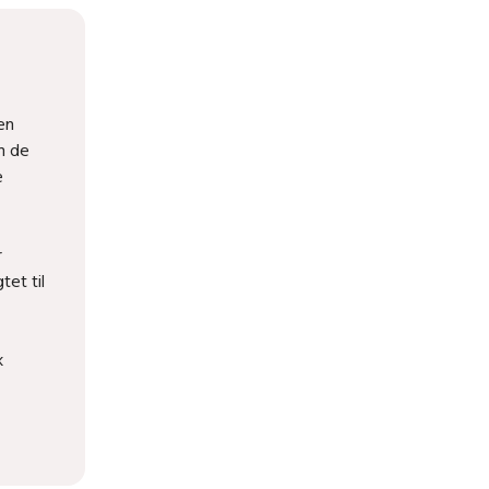
en
m de
e
r
tet til
k