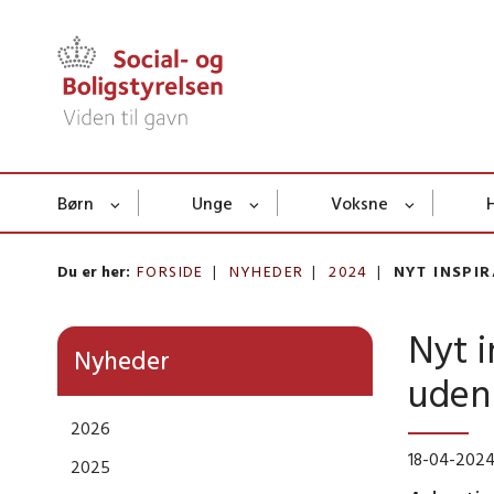
Børn
Unge
Voksne
Du er her:
FORSIDE
NYHEDER
2024
NYT INSPI
Nyt i
Nyheder
uden
2026
18-04-202
2025