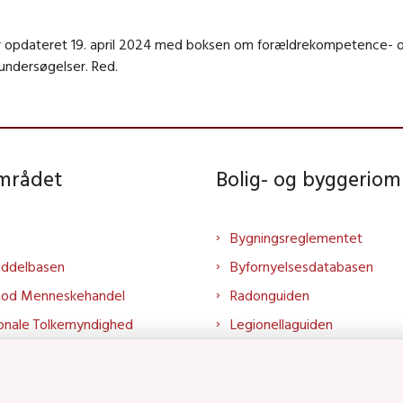
 opdateret 19. april 2024 med boksen om forældrekompetence- 
sundersøgelser. Red.
området
Bolig- og byggeriom
Bygningsreglementet
iddelbasen
Byfornyelsesdatabasen
mod Menneskehandel
Radonguiden
onale Tolkemyndighed
Legionellaguiden
rtalen
Godkendt til drikkevand
talen
Kend din byggevare