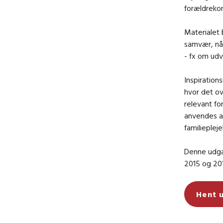
forældreko
Materialet 
samvær, nå
- fx om udv
Inspiration
hvor det ov
relevant f
anvendes a
familieplej
Denne udgav
2015 og 20
Hent 