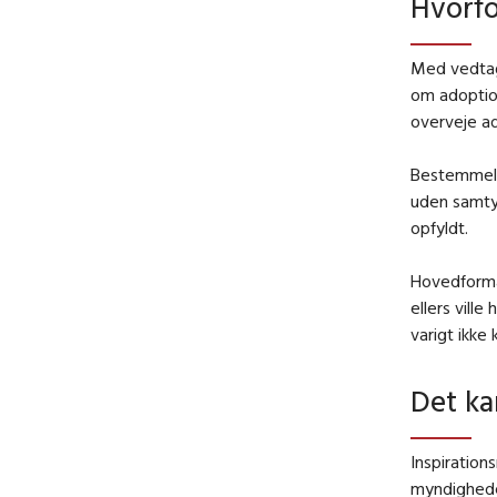
Hvorfo
Med vedtag
om adoption
overveje ad
Bestemmels
uden samtyk
opfyldt.
Hovedformål
ellers vill
varigt ikke
Det ka
Inspiratio
myndigheder