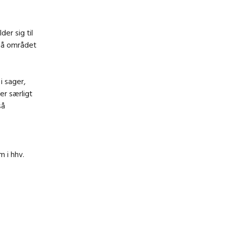
er sig til
 på området
i sager,
er særligt
så
 i hhv.