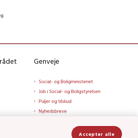
og
rådet
Genveje
Social- og Boligministeriet
Job i Social- og Boligstyrelsen
Puljer og tilskud
Nyhedsbreve
Indberet magtanvendelse
Social- og Boligstyrelsens nyheder
Accepter alle