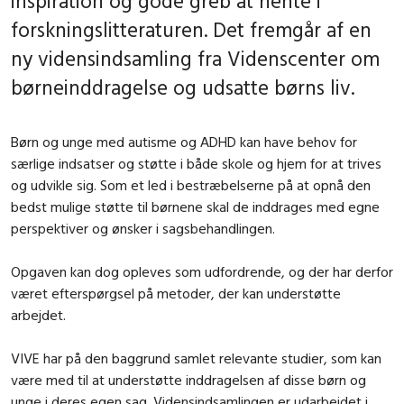
inspiration og gode greb at hente i
forskningslitteraturen. Det fremgår af en
ny vidensindsamling fra Videnscenter om
børneinddragelse og udsatte børns liv.
Børn og unge med autisme og ADHD kan have behov for
særlige indsatser og støtte i både skole og hjem for at trives
og udvikle sig. Som et led i bestræbelserne på at opnå den
bedst mulige støtte til børnene skal de inddrages med egne
perspektiver og ønsker i sagsbehandlingen.
Opgaven kan dog opleves som udfordrende, og der har derfor
været efterspørgsel på metoder, der kan understøtte
arbejdet.
VIVE har på den baggrund samlet relevante studier, som kan
være med til at understøtte inddragelsen af disse børn og
unge i deres egen sag. Vidensindsamlingen er udarbejdet i