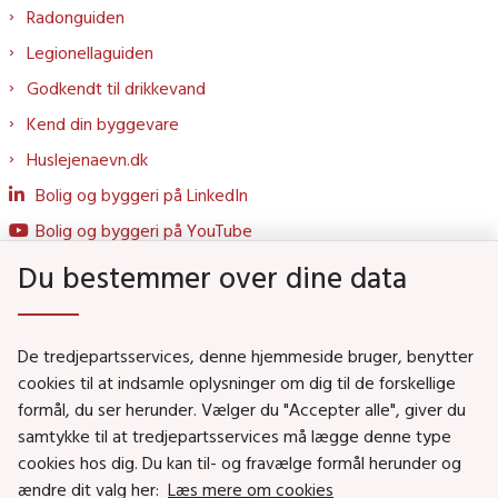
Radonguiden
Legionellaguiden
Godkendt til drikkevand
Kend din byggevare
Huslejenaevn.dk
Bolig og byggeri på LinkedIn
Bolig og byggeri på YouTube
Du bestemmer over dine data
Genveje
De tredjepartsservices, denne hjemmeside bruger, benytter
Social- og Boligministeriet
cookies til at indsamle oplysninger om dig til de forskellige
Job i Social- og Boligstyrelsen
formål, du ser herunder. Vælger du "Accepter alle", giver du
samtykke til at tredjepartsservices må lægge denne type
Puljer og tilskud
cookies hos dig. Du kan til- og fravælge formål herunder og
Nyhedsbreve
ændre dit valg her:
Læs mere om cookies