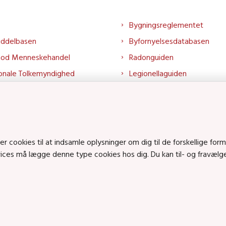
Bygningsreglementet
iddelbasen
Byfornyelsesdatabasen
mod Menneskehandel
Radonguiden
onale Tolkemyndighed
Legionellaguiden
rtalen
Godkendt til drikkevand
talen
Kend din byggevare
mrådet på LinkedIn
Huslejenaevn.dk
mrådet på YouTube
Bolig og byggeri på Linked
cookies til at indsamle oplysninger om dig til de forskellige form
Bolig og byggeri på YouTu
rvices må lægge denne type cookies hos dig. Du kan til- og fravæl
ts på SoundCloud
en • Tlf.: 72 42 37 00 •
info@sbst.dk
•
sikkermail
• EAN-nr.: 579800035483
n: Lerchesgade 35, 5, 5000 Odense C • Bolig- og byggeriområdet: Holmens