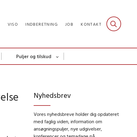
R
VISO
INDBERETNING
JOB
KONTAKT
Puljer og tilskud
else
Nyhedsbrev
Vores nyhedsbreve holder dig opdateret
med faglig viden, information om
ansøgningspuljer, nye udgivelser,
konferencer og temadage på