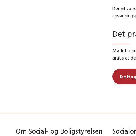
Der vil vær
ansøgningsp
Det pr
Mødet afhol
gratis at d
Deltag
Om Social- og Boligstyrelsen
Social