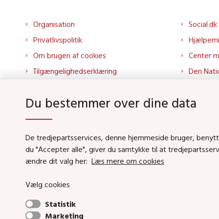
Organisation
Social.dk
Privatlivspolitik
Hjælpem
Om brugen af cookies
Center 
Tilgængelighedserklæring
Den Nati
Presse
Tilbudspo
Du bestemmer over dine data
Kontakt os
Tolkepor
Whistleblowerordning
Socialo
About us
Socialo
De tredjepartsservices, denne hjemmeside bruger, benytter 
du "Accepter alle", giver du samtykke til at tredjepartsse
Podcas
ændre dit valg her:
Læs mere om cookies
Vælg cookies
Social- og Boligstyrels
Statistik
Primær adresse og receptio
Marketing