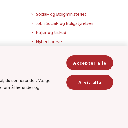
Social- og Boligministeriet
Job i Social- og Boligstyrelsen
Puljer og tilskud
Nyhedsbreve
Indberet magtanvendelse
Social- og Boligstyrelsens nyheder
Accepter alle
som RSS feed
In
ål, du ser herunder. Vælger
Afvis alle
be
ge formål herunder og
8 • CVR-nr.: 26144698
 kanal 22, 1060 København K