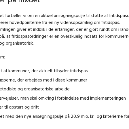
t fortæller vi om en aktuel ansøgningspulje til støtte af fritidspas
rer hovedpointerne fra en ny vidensopsamling om fritidspas.
lingen giver et indblik i de erfaringer, der er gjort rundt om i land
 på, at fritidspasordninger er en overskuelig indsats for kommuner
g organisatorisk.
 om:
et af kommuner, der aktuelt tilbyder fritidspas
upperne, der arbejdes med i disse kommuner
todiske og organisatoriske arbejde
rvejelser, man skal omkring i forbindelse med implementeringen
r til opstart og drift
et med den nye ansøgningspulje på 20,9 mio. kr. og kriterierne fo