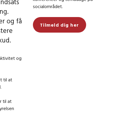
indsats
socialområdet.
ng.
er og få
Tilmeld dig her
stere
kud.
ktivitet og
til at
.
 til at
tyrelsen