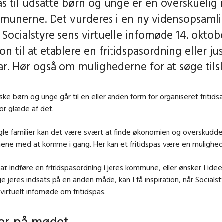
as til udsatte børn og unge er en overskuelig 
munerne. Det vurderes i en ny vidensopsamli
 Socialstyrelsens virtuelle infomøde 14. oktob
ion til at etablere en fritidspasordning eller ju
har. Hør også om mulighederne for at søge tils
e børn og unge går til en eller anden form for organiseret fritidsa
or glæde af det.
le familier kan det være svært at finde økonomien og overskuddet 
ene med at komme i gang. Her kan et fritidspas være en mulighed
at indføre en fritidspasordning i jeres kommune, eller ønsker I ideer
ge jeres indsats på en anden måde, kan I få inspiration, når Socials
 virtuelt infomøde om fritidspas.
er på mødet