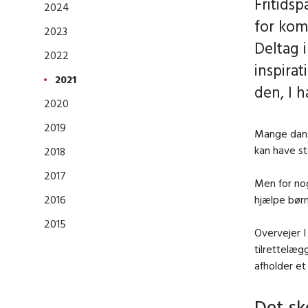
Fritidsp
2024
for kom
2023
Deltag i
2022
inspirat
2021
den, I 
2020
2019
Mange dansk
kan have st
2018
2017
Men for nog
2016
hjælpe børn
2015
Overvejer I 
tilrettelæg
afholder et
Det sk