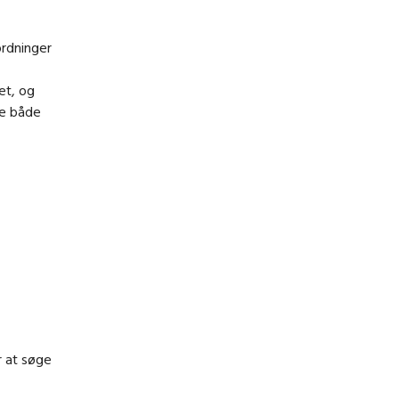
ordninger
et, og
ne både
r at søge