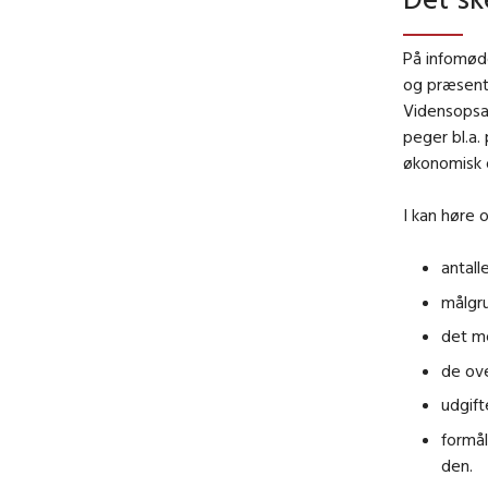
På infomøde
og præsente
Vidensopsam
peger bl.a.
økonomisk o
I kan høre
antall
målgr
det me
de ove
udgifte
formål
den.