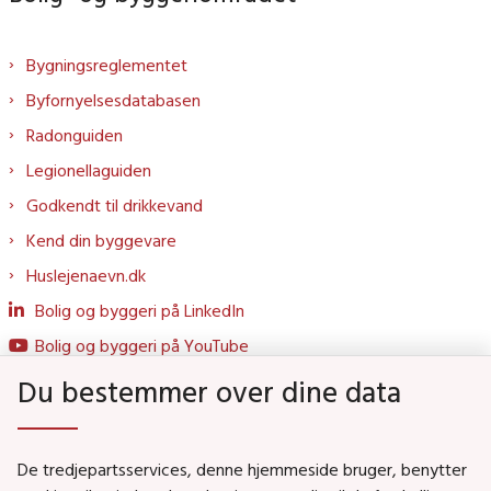
Bygningsreglementet
Byfornyelsesdatabasen
Radonguiden
Legionellaguiden
Godkendt til drikkevand
Kend din byggevare
Huslejenaevn.dk
Bolig og byggeri på LinkedIn
Bolig og byggeri på YouTube
Du bestemmer over dine data
Genveje
De tredjepartsservices, denne hjemmeside bruger, benytter
Social- og Boligministeriet