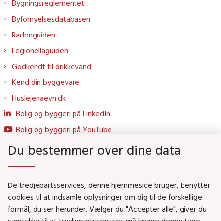
Bygningsreglementet
Byfornyelsesdatabasen
Radonguiden
Legionellaguiden
Godkendt til drikkevand
Kend din byggevare
Huslejenaevn.dk
Bolig og byggeri på LinkedIn
Bolig og byggeri på YouTube
Du bestemmer over dine data
Genveje
De tredjepartsservices, denne hjemmeside bruger, benytter
Social- og Boligministeriet
cookies til at indsamle oplysninger om dig til de forskellige
formål, du ser herunder. Vælger du "Accepter alle", giver du
Job i Social- og Boligstyrelsen
samtykke til at tredjepartsservices må lægge denne type