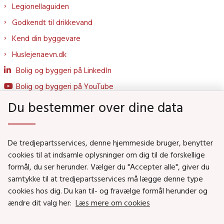
Legionellaguiden
Godkendt til drikkevand
Kend din byggevare
Huslejenaevn.dk
Bolig og byggeri på LinkedIn
Bolig og byggeri på YouTube
Du bestemmer over dine data
Genveje
De tredjepartsservices, denne hjemmeside bruger, benytter
Social- og Boligministeriet
cookies til at indsamle oplysninger om dig til de forskellige
formål, du ser herunder. Vælger du "Accepter alle", giver du
Job i Social- og Boligstyrelsen
samtykke til at tredjepartsservices må lægge denne type
Puljer og tilskud
cookies hos dig. Du kan til- og fravælge formål herunder og
Nyhedsbreve
ændre dit valg her:
Læs mere om cookies
Indberet magtanvendelse