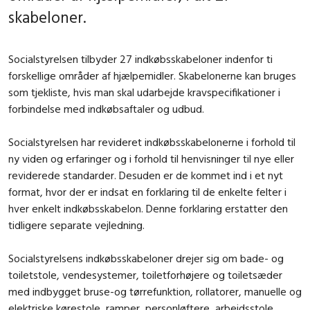
skabeloner.
Socialstyrelsen tilbyder 27 indkøbsskabeloner indenfor ti
forskellige områder af hjælpemidler. Skabelonerne kan bruges
som tjekliste, hvis man skal udarbejde kravspecifikationer i
forbindelse med indkøbsaftaler og udbud.
Socialstyrelsen har revideret indkøbsskabelonerne i forhold til
ny viden og erfaringer og i forhold til henvisninger til nye eller
reviderede standarder. Desuden er de kommet ind i et nyt
format, hvor der er indsat en forklaring til de enkelte felter i
hver enkelt indkøbsskabelon. Denne forklaring erstatter den
tidligere separate vejledning.
Socialstyrelsens indkøbsskabeloner drejer sig om bade- og
toiletstole, vendesystemer, toiletforhøjere og toiletsæder
med indbygget bruse-og tørrefunktion, rollatorer, manuelle og
elektriske kørestole, ramper, personløftere, arbejdsstole,