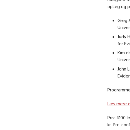
oplæg og p
Greg A
Univer
Judy H
for Ev
Kim d
Univer
John L
Eviden
Programmet
Læs mere o
Pris: 4100 
kr. Pre-con