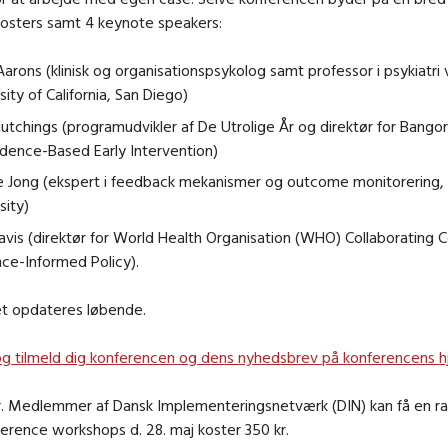
osters samt 4 keynote speakers:
arons (klinisk og organisationspsykolog samt professor i psykiatri
sity of California, San Diego)
utchings (programudvikler af De Utrolige År og direktør for Bangor
idence-Based Early Intervention)
e Jong (ekspert i feedback mekanismer og outcome monitorering,
sity)
avis (direktør for World Health Organisation (WHO) Collaborating 
ce-Informed Policy).
 opdateres løbende.
g tilmeld dig konferencen og dens nyhedsbrev på konferencens 
kr. Medlemmer af Dansk Implementeringsnetværk (DIN) kan få en r
ference workshops d. 28. maj koster 350 kr.