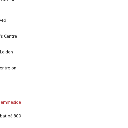
 ved
’s Centre
 Leiden
Centre on
hjemmeside
abat på 800