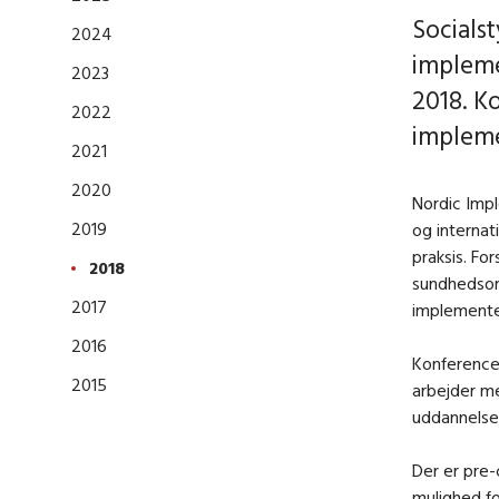
Socials
2024
impleme
2023
2018. Ko
2022
impleme
2021
2020
Nordic Impl
2019
og internat
praksis. Fo
2018
sundhedsom
2017
implemente
2016
Konferencen
2015
arbejder me
uddannelse
Der er pre-
mulighed fo