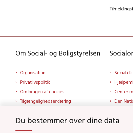
Tilmeldingsf
Om Social- og Boligstyrelsen
Social
Organisation
Social.dk
Privatlivspolitik
Hjælpem
Om brugen af cookies
Center 
Tilgængelighedserklæring
Den Nati
Presse
Tilbudspo
Du bestemmer over dine data
Kontakt os
Tolkepor
Whistleblowerordning
Socialo