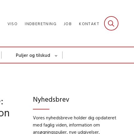
R
VISO
INDBERETNING
JOB
KONTAKT
Puljer og tilskud
:
Nyhedsbrev
ion
Vores nyhedsbreve holder dig opdateret
med faglig viden, information om
ansøgningspuljer, nye udgivelser,