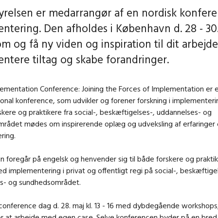
tyrelsen er medarrangør af en nordisk konfer
ntering. Den afholdes i København d. 28 - 30
m og få ny viden og inspiration til dit arbejd
ntere tiltag og skabe forandringer.
ementation Conference: Joining the Forces of Implementation er e
ional konference, som udvikler og forener forskning i implementeri
rskere og praktikere fra social-, beskæftigelses-, uddannelses- og
rådet mødes om inspirerende oplæg og udveksling af erfaringer
ring.
 foregår på engelsk og henvender sig til både forskere og praktik
d implementering i privat og offentligt regi på social-, beskæftige
s- og sundhedsområdet.
conference dag d. 28. maj kl. 13 - 16 med dybdegående workshops,
r at arbejde med egen case. Selve konferencen byder på en bred 