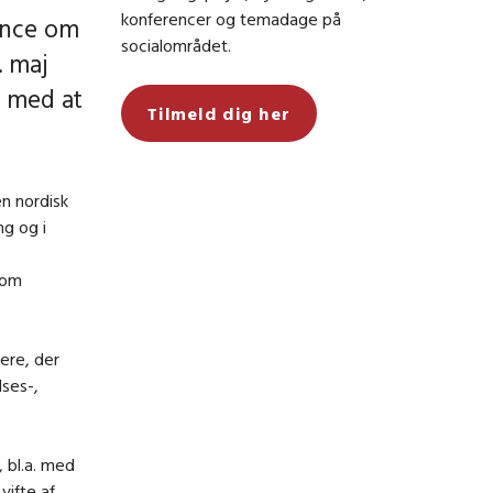
konferencer og temadage på
ence om
socialområdet.
. maj
e med at
Tilmeld dig her
n nordisk
ng og i
 om
ere, der
lses-,
 bl.a. med
vifte af