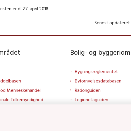
risten er d. 27. april 2018.
Senest opdateret
området
Bolig- og byggeriom
Bygningsreglementet
iddelbasen
Byfornyelsesdatabasen
mod Menneskehandel
Radonguiden
onale Tolkemyndighed
Legionellaguiden
rtalen
Godkendt til drikkevand
talen
Kend din byggevare
mrådet på LinkedIn
Huslejenaevn.dk