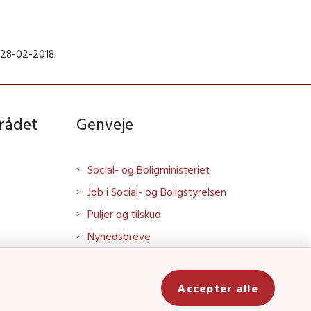
 28-02-2018
rådet
Genveje
Social- og Boligministeriet
Job i Social- og Boligstyrelsen
Puljer og tilskud
Nyhedsbreve
Indberet magtanvendelse
Social- og Boligstyrelsens nyheder
Accepter alle
som RSS feed