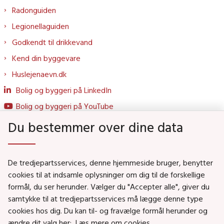
Radonguiden
Legionellaguiden
Godkendt til drikkevand
Kend din byggevare
Huslejenaevn.dk
Bolig og byggeri på LinkedIn
Bolig og byggeri på YouTube
Du bestemmer over dine data
Genveje
De tredjepartsservices, denne hjemmeside bruger, benytter
Social- og Boligministeriet
cookies til at indsamle oplysninger om dig til de forskellige
formål, du ser herunder. Vælger du "Accepter alle", giver du
Job i Social- og Boligstyrelsen
samtykke til at tredjepartsservices må lægge denne type
Puljer og tilskud
cookies hos dig. Du kan til- og fravælge formål herunder og
Nyhedsbreve
ændre dit valg her:
Læs mere om cookies