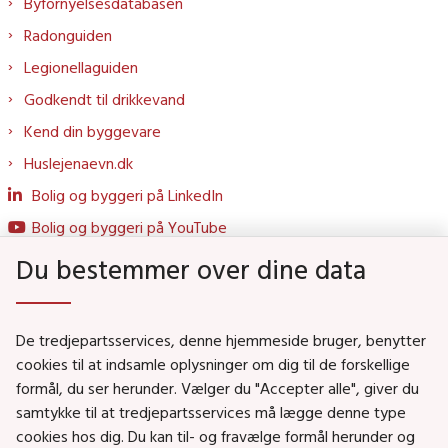
Byfornyelsesdatabasen
Radonguiden
Legionellaguiden
Godkendt til drikkevand
Kend din byggevare
Huslejenaevn.dk
Bolig og byggeri på LinkedIn
Bolig og byggeri på YouTube
Du bestemmer over dine data
Genveje
De tredjepartsservices, denne hjemmeside bruger, benytter
Social- og Boligministeriet
cookies til at indsamle oplysninger om dig til de forskellige
formål, du ser herunder. Vælger du "Accepter alle", giver du
Job i Social- og Boligstyrelsen
samtykke til at tredjepartsservices må lægge denne type
Puljer og tilskud
cookies hos dig. Du kan til- og fravælge formål herunder og