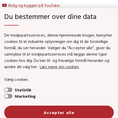
Bolig og byggeri på YouTube
Du bestemmer over dine data
Genveje
De tredjepartsservices, denne hjemmeside bruger, benytter
Social- og Boligministeriet
cookies til at indsamle oplysninger om dig til de forskellige
formål, du ser herunder. Vælger du "Accepter alle", giver du
Job i Social- og Boligstyrelsen
samtykke til at tredjepartsservices må lægge denne type
Puljer og tilskud
cookies hos dig. Du kan til- og fravælge formål herunder og
Nyhedsbreve
ændre dit valg her:
Læs mere om cookies
Indberet magtanvendelse
Vælg cookies
Social- og Boligstyrelsens nyheder som RSS feed
Statistik
Marketing
Social- og Boligstyrelsen • Tlf.: 72 42 37 00 •
Accepter alle
info@sbst.dk
•
sikkermail
• EAN-nr.: 5798000354838 • CVR-nr.: