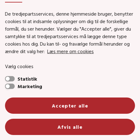
De tredjepartsservices, denne hjemmeside bruger, benytter
cookies til at indsamle oplysninger om dig til de forskellige
formål, du ser herunder. Vælger du "Accepter alle", giver du
samtykke til at tredjepartsservices må lægge denne type
Liste over almene boligområder pr. 1.
cookies hos dig. Du kan til- og fravælge formål herunder og
december 2022, hvor reglerne om
ændre dit valg her:
Læs mere om cookies
kombineret udlejning kan anvendes
Vælg cookies
01-12-2022
Statistik
Marketing
ALMENE BOLIGER
Accepter alle
Afvis alle