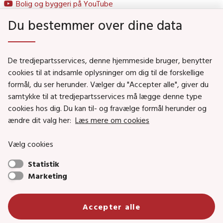
Bolig og byggeri på YouTube
Du bestemmer over dine data
Genveje
De tredjepartsservices, denne hjemmeside bruger, benytter
Social- og Boligministeriet
cookies til at indsamle oplysninger om dig til de forskellige
Job i Social- og Boligstyrelsen
formål, du ser herunder. Vælger du "Accepter alle", giver du
samtykke til at tredjepartsservices må lægge denne type
Puljer og tilskud
cookies hos dig. Du kan til- og fravælge formål herunder og
Nyhedsbreve
ændre dit valg her:
Læs mere om cookies
Indberet magtanvendelse
Vælg cookies
Social- og Boligstyrelsens nyheder som RSS feed
Statistik
Marketing
Social- og Boligstyrelsen • Tlf.: 72 42 37 00 •
info@sbst.dk
•
sikkermail
• EAN-nr.: 5798000354838 • CVR-nr.:
Accepter alle
26144698