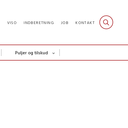
R
VISO
INDBERETNING
JOB
KONTAKT
Puljer og tilskud