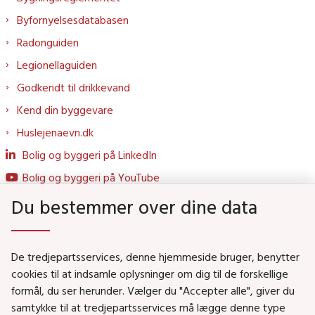
Byfornyelsesdatabasen
Radonguiden
Legionellaguiden
Godkendt til drikkevand
Kend din byggevare
Huslejenaevn.dk
Bolig og byggeri på LinkedIn
Bolig og byggeri på YouTube
Du bestemmer over dine data
Genveje
De tredjepartsservices, denne hjemmeside bruger, benytter
Social- og Boligministeriet
cookies til at indsamle oplysninger om dig til de forskellige
formål, du ser herunder. Vælger du "Accepter alle", giver du
Job i Social- og Boligstyrelsen
samtykke til at tredjepartsservices må lægge denne type
Puljer og tilskud