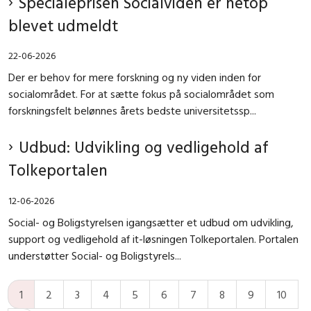
Specialeprisen Socialviden er netop
blevet udmeldt
22-06-2026
Der er behov for mere forskning og ny viden inden for
socialområdet. For at sætte fokus på socialområdet som
forskningsfelt belønnes årets bedste universitetssp...
Udbud: Udvikling og vedligehold af
Tolkeportalen
12-06-2026
Social- og Boligstyrelsen igangsætter et udbud om udvikling,
support og vedligehold af it-løsningen Tolkeportalen. Portalen
understøtter Social- og Boligstyrels...
1
2
3
4
5
6
7
8
9
10