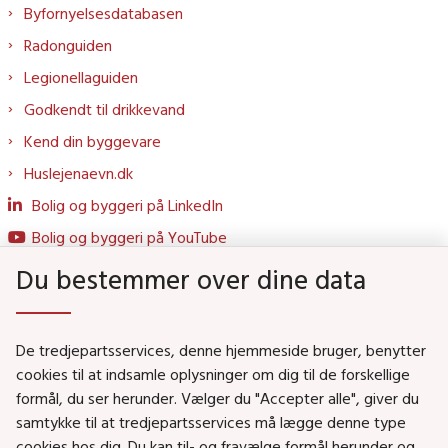
Byfornyelsesdatabasen
Radonguiden
Legionellaguiden
Godkendt til drikkevand
Kend din byggevare
Huslejenaevn.dk
Bolig og byggeri på LinkedIn
Bolig og byggeri på YouTube
Du bestemmer over dine data
Genveje
De tredjepartsservices, denne hjemmeside bruger, benytter
Social- og Boligministeriet
cookies til at indsamle oplysninger om dig til de forskellige
formål, du ser herunder. Vælger du "Accepter alle", giver du
Job i Social- og Boligstyrelsen
samtykke til at tredjepartsservices må lægge denne type
Puljer og tilskud
cookies hos dig. Du kan til- og fravælge formål herunder og