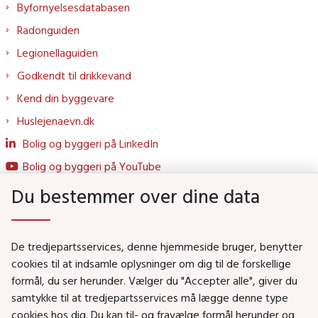
Byfornyelsesdatabasen
Radonguiden
Legionellaguiden
Godkendt til drikkevand
Kend din byggevare
Huslejenaevn.dk
Bolig og byggeri på LinkedIn
Bolig og byggeri på YouTube
Du bestemmer over dine data
Genveje
De tredjepartsservices, denne hjemmeside bruger, benytter
Social- og Boligministeriet
cookies til at indsamle oplysninger om dig til de forskellige
formål, du ser herunder. Vælger du "Accepter alle", giver du
Job i Social- og Boligstyrelsen
samtykke til at tredjepartsservices må lægge denne type
Puljer og tilskud
cookies hos dig. Du kan til- og fravælge formål herunder og