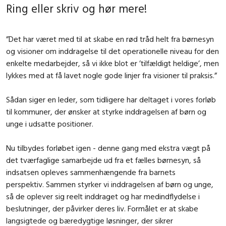
Ring eller skriv og hør mere!
”Det har været med til at skabe en rød tråd helt fra børnesyn
og visioner om inddragelse til det operationelle niveau for den
enkelte medarbejder, så vi ikke blot er ’tilfældigt heldige’, men
lykkes med at få lavet nogle gode linjer fra visioner til praksis.”
Sådan siger en leder, som tidligere har deltaget i vores forløb
til kommuner, der ønsker at styrke inddragelsen af børn og
unge i udsatte positioner.
Nu tilbydes forløbet igen - denne gang med ekstra vægt på
det tværfaglige samarbejde ud fra et fælles børnesyn, så
indsatsen opleves sammenhængende fra barnets
perspektiv. Sammen styrker vi inddragelsen af børn og unge,
så de oplever sig reelt inddraget og har medindflydelse i
beslutninger, der påvirker deres liv. Formålet er at skabe
langsigtede og bæredygtige løsninger, der sikrer