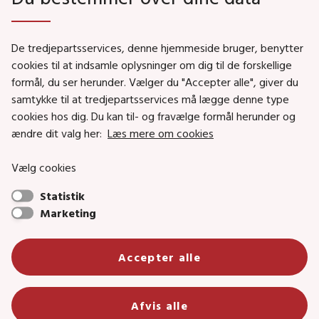
Genveje
De tredjepartsservices, denne hjemmeside bruger, benytter
Social- og Boligministeriet
cookies til at indsamle oplysninger om dig til de forskellige
formål, du ser herunder. Vælger du "Accepter alle", giver du
Job i Social- og Boligstyrelsen
samtykke til at tredjepartsservices må lægge denne type
Puljer og tilskud
cookies hos dig. Du kan til- og fravælge formål herunder og
Nyhedsbreve
ændre dit valg her:
Læs mere om cookies
Indberet magtanvendelse
Vælg cookies
Social- og Boligstyrelsens nyheder som RSS feed
Statistik
Marketing
Social- og Boligstyrelsen • Tlf.: 72 42 37 00 •
Accepter alle
info@sbst.dk
•
sikkermail
• EAN-nr.: 5798000354838 • CVR-nr.:
26144698
Primær adresse og reception: Lerchesgade 35, 5, 5000 Odense C •
Afvis alle
Bolig- og byggeriområdet: Holmens kanal 22, 1060 København K