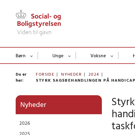
Børn
Unge
Voksne
Du er
FORSIDE
NYHEDER
2024
her:
STYRK SAGSBEHANDLINGEN PÅ HANDIC
Styr
Nyheder
hand
task
2026
2025