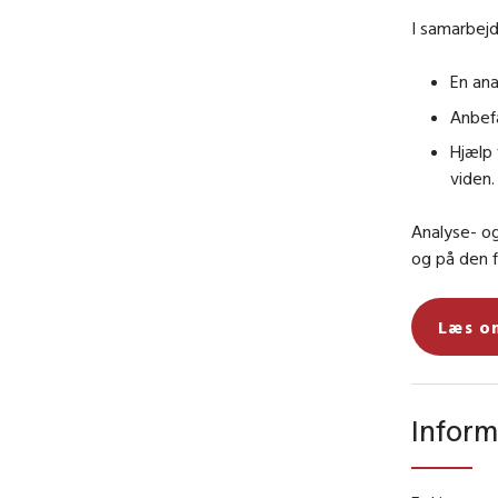
I samarbejd
En ana
Anbefa
Hjælp 
viden.
Analyse- o
og på den f
Læs o
Inform