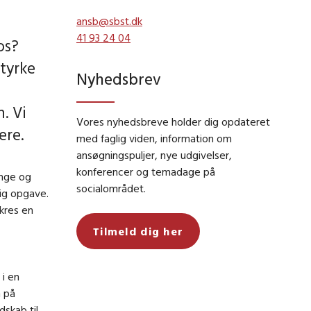
ansb@sbst.dk
41 93 24 04
os?
styrke
Nyhedsbrev
. Vi
Vores nyhedsbreve holder dig opdateret
ere.
med faglig viden, information om
ansøgningspuljer, nye udgivelser,
konferencer og temadage på
unge og
socialområdet.
ig opgave.
kres en
Tilmeld dig her
 i en
n på
skab til