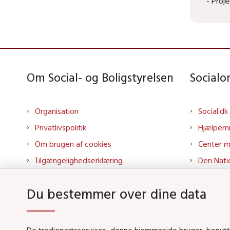
- Proj
Om Social- og Boligstyrelsen
Social
Organisation
Social.dk
Privatlivspolitik
Hjælpem
Om brugen af cookies
Center 
Tilgængelighedserklæring
Den Nati
Presse
Tilbudspo
Du bestemmer over dine data
Kontakt os
Tolkepor
Whistleblowerordning
Socialo
About us
Socialo