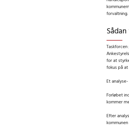
kommunernes
forvaltning.
Sådan 
Taskforcen
Ankestyrels
for at styr
fokus på at
Et analyse-
Forløbet i
kommer med 
Efter anal
kommunen få