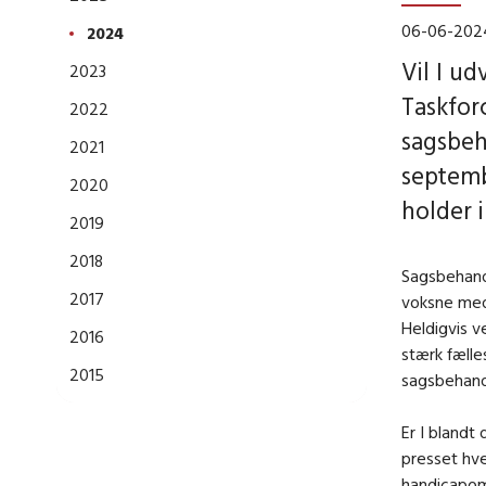
06-06-202
2024
Vil I ud
2023
Taskfor
2022
sagsbeh
2021
septemb
2020
holder 
2019
2018
Sagsbehand
2017
voksne med
Heldigvis v
2016
stærk fælle
2015
sagsbehan
Er I blandt
presset hve
handicapomr