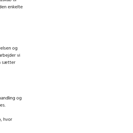
 den enkelte
relsen og
rbejder vi
n sætter
handling og
es.
, hvor