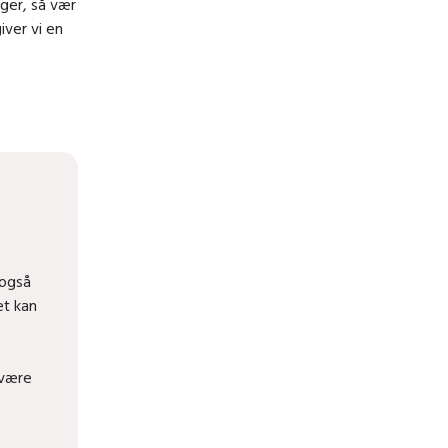
øger, så vær
iver vi en
 også
et kan
 være