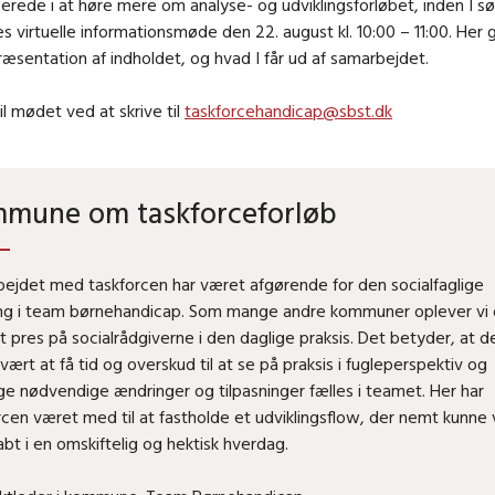
sserede i at høre mere om analyse- og udviklingsforløbet, inden I s
es virtuelle informationsmøde den 22. august kl. 10:00 – 11:00. Her g
sentation af indholdet, og hvad I får ud af samarbejdet.
til mødet ved at skrive til
taskforcehandicap@sbst.dk
mune om taskforceforløb
ejdet med taskforcen har været afgørende for den socialfaglige
ing i team børnehandicap. Som mange andre kommuner oplever vi
rt pres på socialrådgiverne i den daglige praksis. Det betyder, at d
vært at få tid og overskud til at se på praksis i fugleperspektiv og
ge nødvendige ændringer og tilpasninger fælles i teamet. Her har
rcen været med til at fastholde et udviklingsflow, der nemt kunne
abt i en omskiftelig og hektisk hverdag.