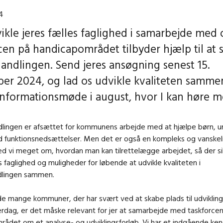
4
vikle jeres fælles faglighed i samarbejde med 
cen på handicapområdet tilbyder hjælp til at 
andlingen. Send jeres ansøgning senest 15.
er 2024, og lad os udvikle kvaliteten sammen
informationsmøde i august, hvor I kan høre m
lingen er afsættet for kommunens arbejde med at hjælpe børn, 
 funktionsnedsættelser. Men det er også en kompleks og vanskel
ed vi meget om, hvordan man kan tilrettelægge arbejdet, så der si
s faglighed og muligheder for løbende at udvikle kvaliteten i
dlingen sammen.
 de mange kommuner, der har svært ved at skabe plads til udvikling
rdag, er det måske relevant for jer at samarbejde med taskforce
ådet om et analyse- og udviklingsforløb. Vi har et indgående kend