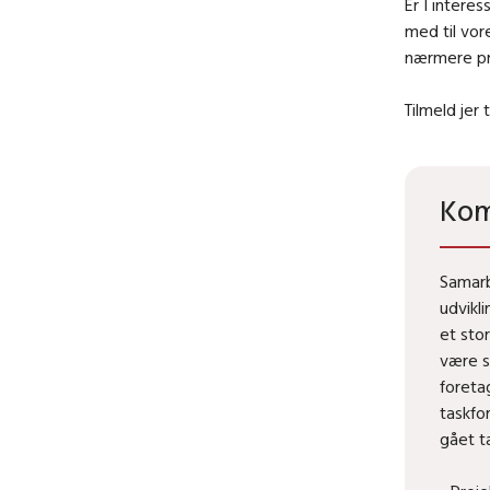
Er I intere
med til vor
nærmere præ
Tilmeld jer 
Kom
Samarb
udvikl
et sto
være s
foreta
taskfo
gået t