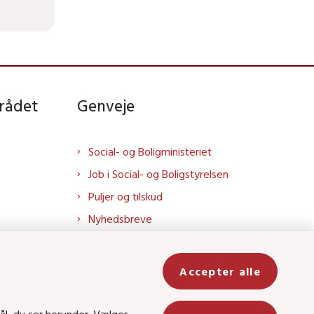
rådet
Genveje
Social- og Boligministeriet
Job i Social- og Boligstyrelsen
Puljer og tilskud
Nyhedsbreve
Indberet magtanvendelse
Social- og Boligstyrelsens nyheder
Accepter alle
som RSS feed
In