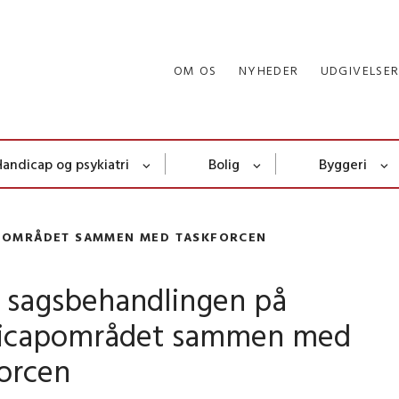
OM OS
NYHEDER
UDGIVELSE
Handicap og psykiatri
Bolig
Byggeri
APOMRÅDET SAMMEN MED TASKFORCEN
k sagsbehandlingen på
icapområdet sammen med
forcen