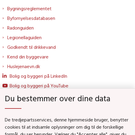
Bygningsreglementet
Byfornyelsesdatabasen
Radonguiden
Legionellaguiden
Godkendt til drikkevand
Kend din byggevare
Huslejenaevn.dk
Bolig og byggeri på LinkedIn
Bolig og byggeri på YouTube
Du bestemmer over dine data
Genveje
De tredjepartsservices, denne hjemmeside bruger, benytter
Social- og Boligministeriet
cookies til at indsamle oplysninger om dig til de forskellige
formål, du ser herunder. Vælger du "Accepter alle", giver du
Job i Social- og Boligstyrelsen