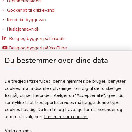
Legionellaguiden
Godkendt til drikkevand
Kend din byggevare
Huslejenaevn.dk
Bolig og byggeri på LinkedIn
Bolig og byggeri på YouTube
Du bestemmer over dine data
Genveje
De tredjepartsservices, denne hjemmeside bruger, benytter
Social- og Boligministeriet
cookies til at indsamle oplysninger om dig til de forskellige
formål, du ser herunder. Vælger du "Accepter alle", giver du
Job i Social- og Boligstyrelsen
samtykke til at tredjepartsservices må lægge denne type
Puljer og tilskud
cookies hos dig. Du kan til- og fravælge formål herunder og
Nyhedsbreve
ændre dit valg her:
Læs mere om cookies
Indberet magtanvendelse
Vælg cookies