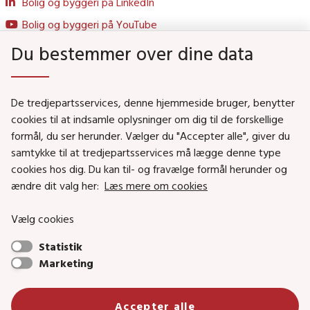
Bolig og byggeri på LinkedIn
Bolig og byggeri på YouTube
Du bestemmer over dine data
Genveje
De tredjepartsservices, denne hjemmeside bruger, benytter
Social- og Boligministeriet
cookies til at indsamle oplysninger om dig til de forskellige
formål, du ser herunder. Vælger du "Accepter alle", giver du
Job i Social- og Boligstyrelsen
samtykke til at tredjepartsservices må lægge denne type
Puljer og tilskud
cookies hos dig. Du kan til- og fravælge formål herunder og
Nyhedsbreve
ændre dit valg her:
Læs mere om cookies
Indberet magtanvendelse
Vælg cookies
Social- og Boligstyrelsens nyheder som RSS feed
Statistik
Marketing
Social- og Boligstyrelsen • Tlf.: 72 42 37 00 •
Accepter alle
info@sbst.dk
•
sikkermail
• EAN-nr.: 5798000354838 • CVR-nr.: