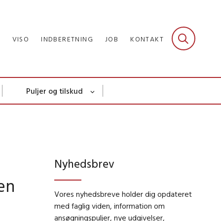
R
VISO
INDBERETNING
JOB
KONTAKT
Puljer og tilskud
Nyhedsbrev
en
Vores nyhedsbreve holder dig opdateret
med faglig viden, information om
ansøgningspuljer, nye udgivelser,