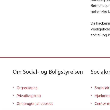
Børnehusen
heller ikke 
Da hackeran
vedligehold
social- og 
Om Social- og Boligstyrelsen
Social
Organisation
Social.dk
Privatlivspolitik
Hjælpem
Om brugen af cookies
Center 