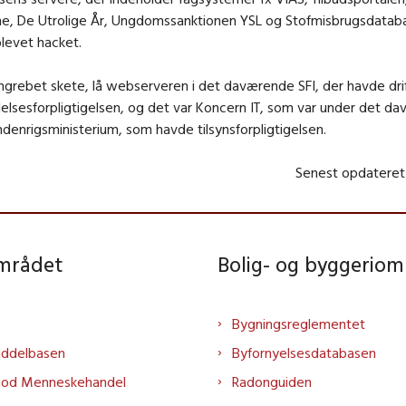
e, De Utrolige År, Ungdomssanktionen YSL og Stofmisbrugsdataba
blevet hacket.
grebet skete, lå webserveren i det daværende SFI, der havde dri
elsesforpligtigelsen, og det var Koncern IT, som var under det d
indenrigsministerium, som havde tilsynsforpligtigelsen.
Senest opdateret
området
Bolig- og byggeriom
Bygningsreglementet
iddelbasen
Byfornyelsesdatabasen
mod Menneskehandel
Radonguiden