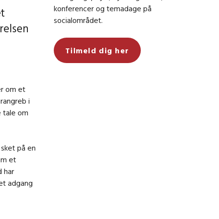
konferencer og temadage på
et
socialområdet.
relsen
Tilmeld dig her
er om et
rangreb i
e tale om
 sket på en
om et
d har
ret adgang
,