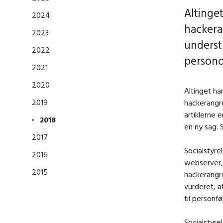
Altinget
2024
hackera
2023
underst
2022
persono
2021
2020
Altinget ha
2019
hackerangre
artiklerne 
2018
en ny sag. 
2017
Socialstyre
2016
webserver, 
2015
hackerangre
vurderet, a
til personf
Socialstyre