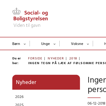
Børn
Unge
Voksne
Du er
FORSIDE
NYHEDER
2018
her:
INGEN TEGN PÅ LÆK AF FØLSOMME PERS
Inge
Nyheder
perso
2026
06-12-2018
2025