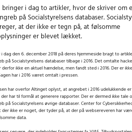
 bringer i dag to artikler, hvor de skriver om 
ngreb på Socialstyrelsens databaser. Socialsty
reger, at der ikke er tegn på, at følsomme
plysninger er blevet lækket.
r i dag den 6. december 2018 på deres hjemmeside bragt to artikl
b på Socialstyrelsens databaser tilbage i 2016. Det omtalte hacke
er derfor ikke en aktuel hændelse, men fandt sted i 2016. Der er ikk
Sagen har i 2016 været omtalt i pressen.
lsen har overfor Altinget oplyst, at angrebet i 2016 udelukkende er
der har til formål at generere rapporter. Der er dermed ikke tale 
b på Socialstyrelsens øvrige databaser. Center for Cybersikkerhe
t der ikke er noget, der tyder på, at der på websereveren har væ
ølsomme data.
lsens servere, der indeholder fagsystemer fx VIAS, Tilbudsportalen