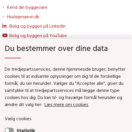
Kend din byggevare
Huslejenaevn.dk
Bolig og byggeri på LinkedIn
Bolig og byggeri på YouTube
Du bestemmer over dine data
Genveje
De tredjepartsservices, denne hjemmeside bruger, benytter
Social- og Boligministeriet
cookies til at indsamle oplysninger om dig til de forskellige
Job i Social- og Boligstyrelsen
formål, du ser herunder. Vælger du "Accepter alle", giver du
samtykke til at tredjepartsservices må lægge denne type
Puljer og tilskud
cookies hos dig. Du kan til- og fravælge formål herunder og
Nyhedsbreve
ændre dit valg her:
Læs mere om cookies
Indberet magtanvendelse
Vælg cookies
Social- og Boligstyrelsens nyheder som RSS feed
Statistik