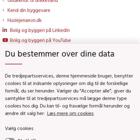
Godkendt til drikkevand
Kend din byggevare
Huslejenaevn.dk
Bolig og byggeri på LinkedIn
Bolig og byggeri på YouTube
Du bestemmer over dine data
Genveje
De tredjepartsservices, denne hjemmeside bruger, benytter
Social- og Boligministeriet
cookies til at indsamle oplysninger om dig til de forskellige
Job i Social- og Boligstyrelsen
formål, du ser herunder. Vælger du "Accepter alle", giver du
samtykke til at tredjepartsservices må lægge denne type
Puljer og tilskud
cookies hos dig. Du kan til- og fravælge formål herunder og
Nyhedsbreve
ændre dit valg her:
Læs mere om cookies
Indberet magtanvendelse
Vælg cookies
Social- og Boligstyrelsens nyheder som RSS feed