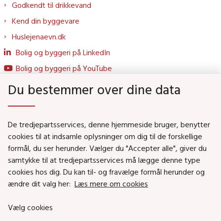
Godkendt til drikkevand
Kend din byggevare
Huslejenaevn.dk
Bolig og byggeri på LinkedIn
Bolig og byggeri på YouTube
Du bestemmer over dine data
Genveje
De tredjepartsservices, denne hjemmeside bruger, benytter
Social- og Boligministeriet
cookies til at indsamle oplysninger om dig til de forskellige
Job i Social- og Boligstyrelsen
formål, du ser herunder. Vælger du "Accepter alle", giver du
samtykke til at tredjepartsservices må lægge denne type
Puljer og tilskud
cookies hos dig. Du kan til- og fravælge formål herunder og
Nyhedsbreve
ændre dit valg her:
Læs mere om cookies
Indberet magtanvendelse
Vælg cookies
Social- og Boligstyrelsens nyheder som RSS feed