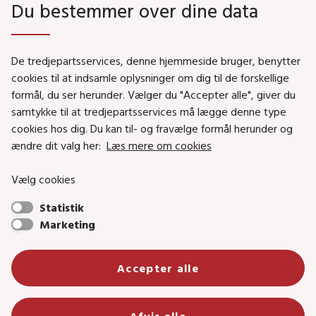
Du bestemmer over dine data
Genveje
De tredjepartsservices, denne hjemmeside bruger, benytter
Social- og Boligministeriet
cookies til at indsamle oplysninger om dig til de forskellige
formål, du ser herunder. Vælger du "Accepter alle", giver du
Job i Social- og Boligstyrelsen
samtykke til at tredjepartsservices må lægge denne type
Puljer og tilskud
cookies hos dig. Du kan til- og fravælge formål herunder og
Nyhedsbreve
ændre dit valg her:
Læs mere om cookies
Indberet magtanvendelse
Vælg cookies
Social- og Boligstyrelsens nyheder som RSS feed
Statistik
Marketing
Social- og Boligstyrelsen • Tlf.: 72 42 37 00 •
Accepter alle
info@sbst.dk
•
sikkermail
• EAN-nr.: 5798000354838 • CVR-nr.:
26144698
Primær adresse og reception: Lerchesgade 35, 5, 5000 Odense C •