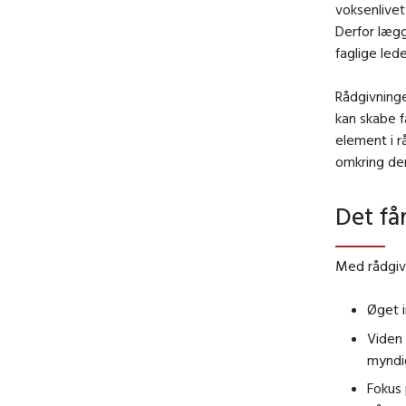
voksenlivet
Derfor læg
faglige lede
Rådgivninge
kan skabe f
element i 
omkring den
Det får
Med rådgivn
Øget i
Viden 
myndi
Fokus 