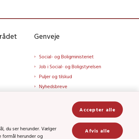
rådet
Genveje
Social- og Boligministeriet
Job i Social- og Boligstyrelsen
Puljer og tilskud
Nyhedsbreve
Indberet magtanvendelse
Social- og Boligstyrelsens nyheder
Accepter alle
som RSS feed
In
ål, du ser herunder. Vælger
Afvis alle
be
ge formål herunder og