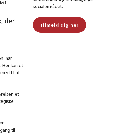
har
socialområdet.
, der
Tilmeld dig her
n, har
. Her kan et
med til at
yrelsen et
tegiske
er
gang til