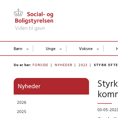
Børn
Unge
Voksne
Du er her:
FORSIDE
NYHEDER
2023
STYRK EFT
Styrk
Nyheder
kom
2026
03-05-202
2025