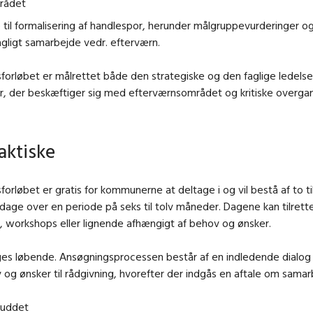
rådet
 til formalisering af handlespor, herunder målgruppevurderinger o
gligt samarbejde vedr. efterværn.
forløbet er målrettet både den strategiske og den faglige ledels
r, der beskæftiger sig med efterværnsområdet og kritiske overga
aktiske
forløbet er gratis for kommunerne at deltage i og vil bestå af to til
dage over en periode på seks til tolv måneder. Dagene kan tilret
 workshops eller lignende afhængigt af behov og ønsker.
ges løbende. Ansøgningsprocessen består af en indledende dialog
 og ønsker til rådgivning, hvorefter der indgås en aftale om samar
buddet