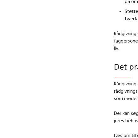
på om
Støtte
tværfa
Rådgivnings
fagpersone
liv.
Det pr
Rådgivnings
rådgivnings
som møder,
Der kan sø
jeres behov
Læs om til