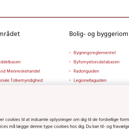
området
Bolig- og byggeriom
Bygningsreglementet
iddelbasen
Byfornyelsesdatabasen
mod Menneskehandel
Radonguiden
onale Tolkemyndighed
Legionellaguiden
rtalen
Godkendt til drikkevand
talen
Kend din byggevare
mrådet på LinkedIn
Huslejenaevn.dk
mrådet på YouTube
Bolig og byggeri på Linked
cookies til at indsamle oplysninger om dig til de forskellige form
Bolig og byggeri på YouTu
rvices må lægge denne type cookies hos dig. Du kan til- og fravæl
ts på SoundCloud