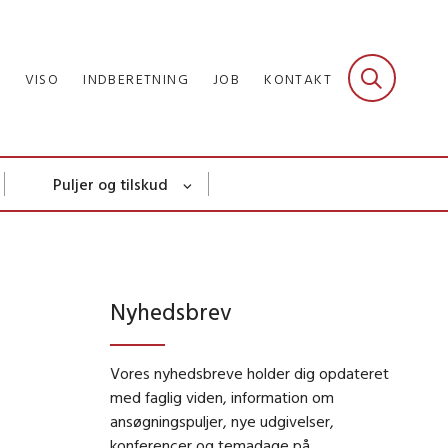
R
VISO
INDBERETNING
JOB
KONTAKT
Puljer og tilskud
Nyhedsbrev
Vores nyhedsbreve holder dig opdateret
med faglig viden, information om
ansøgningspuljer, nye udgivelser,
konferencer og temadage på