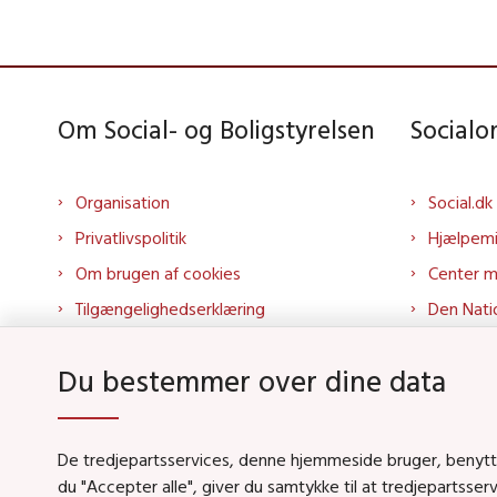
Om Social- og Boligstyrelsen
Social
Organisation
Social.dk
Privatlivspolitik
Hjælpem
Om brugen af cookies
Center 
Tilgængelighedserklæring
Den Nati
Presse
Tilbudspo
Du bestemmer over dine data
Kontakt os
Tolkepor
Whistleblowerordning
Socialo
About us
Socialo
De tredjepartsservices, denne hjemmeside bruger, benytter 
du "Accepter alle", giver du samtykke til at tredjepartsse
Podcas