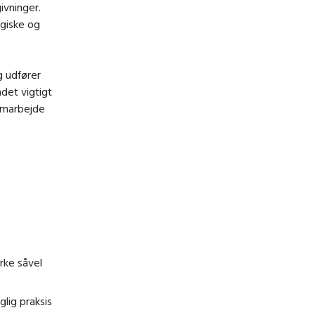
ivninger.
giske og
g udfører
det vigtigt
amarbejde
rke såvel
glig praksis