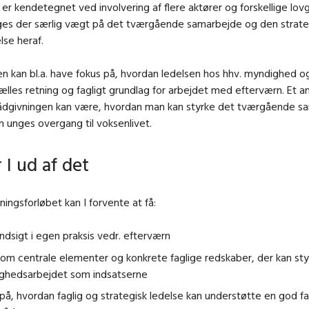
 er kendetegnet ved involvering af flere aktører og forskellige lovg
ges der særlig vægt på det tværgående samarbejde og den strate
lse heraf.
n kan bl.a. have fokus på, hvordan ledelsen hos hhv. myndighed o
ælles retning og fagligt grundlag for arbejdet med efterværn. Et an
rådgivningen kan være, hvordan man kan styrke det tværgående s
 unges overgang til voksenlivet.
 I ud af det
ingsforløbet kan I forvente at få:
ndsigt i egen praksis vedr. efterværn
om centrale elementer og konkrete faglige redskaber, der kan sty
ghedsarbejdet som indsatserne
på, hvordan faglig og strategisk ledelse kan understøtte en god fa