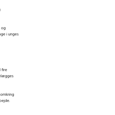
g
e og
nge i unges
 fire
telægges
 omkring
bejde.