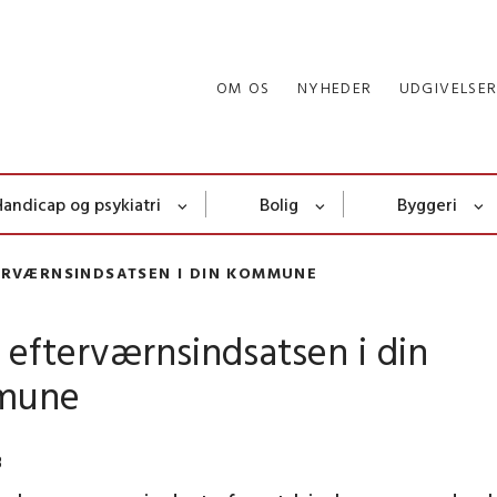
OM OS
NYHEDER
UDGIVELSE
Handicap og psykiatri
Bolig
Byggeri
ERVÆRNSINDSATSEN I DIN KOMMUNE
 efterværnsindsatsen i din
mune
3