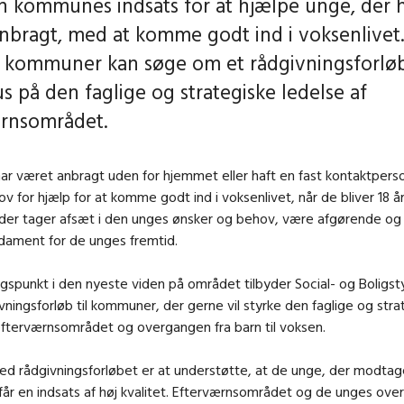
in kommunes indsats for at hjælpe unge, der 
nbragt, med at komme godt ind i voksenlivet.
 kommuner kan søge om et rådgivningsforløb
s på den faglige og strategiske ledelse af
rnsområdet.
ar været anbragt uden for hjemmet eller haft en fast kontaktperso
ov for hjælp for at komme godt ind i voksenlivet, når de bliver 18 år
der tager afsæt i den unges ønsker og behov, være afgørende og 
ndament for de unges fremtid.
punkt i den nyeste viden på området tilbyder Social- og Boligst
ivningsforløb til kommuner, der gerne vil styrke den faglige og stra
efterværnsområdet og overgangen fra barn til voksen.
d rådgivningsforløbet er at understøtte, at de unge, der modtag
får en indsats af høj kvalitet. Efterværnsområdet og de unges over