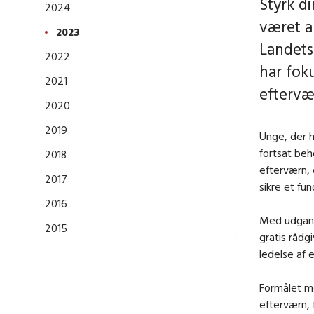
Styrk d
2024
været a
2023
Landets
2022
har foku
2021
eftervæ
2020
2019
Unge, der h
fortsat beh
2018
efterværn, 
2017
sikre et fu
2016
Med udgangs
2015
gratis rådg
ledelse af 
Formålet me
efterværn, 