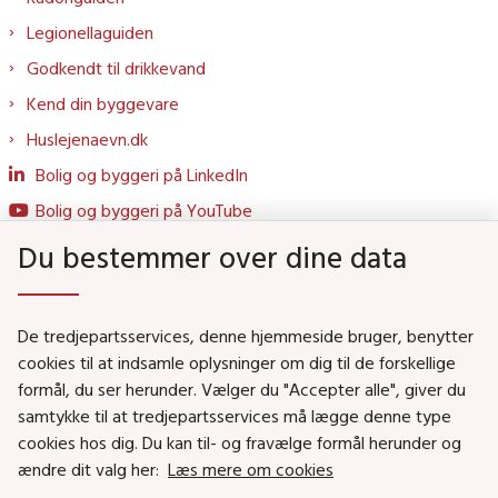
Legionellaguiden
Godkendt til drikkevand
Kend din byggevare
Huslejenaevn.dk
Bolig og byggeri på LinkedIn
Bolig og byggeri på YouTube
Du bestemmer over dine data
Genveje
De tredjepartsservices, denne hjemmeside bruger, benytter
Social- og Boligministeriet
cookies til at indsamle oplysninger om dig til de forskellige
Job i Social- og Boligstyrelsen
formål, du ser herunder. Vælger du "Accepter alle", giver du
samtykke til at tredjepartsservices må lægge denne type
Puljer og tilskud
cookies hos dig. Du kan til- og fravælge formål herunder og
Nyhedsbreve
ændre dit valg her:
Læs mere om cookies
Indberet magtanvendelse