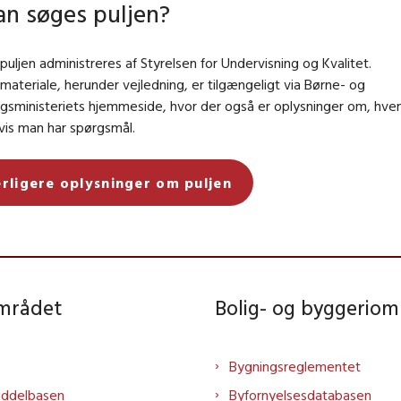
n søges puljen?
uljen administreres af Styrelsen for Undervisning og Kvalitet.
ateriale, herunder vejledning, er tilgængeligt via Børne- og
ngsministeriets hjemmeside, hvor der også er oplysninger om, hv
vis man har spørgsmål.
rligere oplysninger om puljen
området
Bolig- og byggeriom
Bygningsreglementet
iddelbasen
Byfornyelsesdatabasen