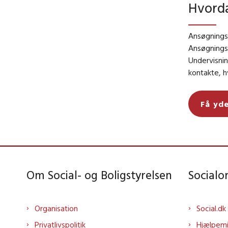
Hvorda
Ansøgningsp
Ansøgningsm
Undervisni
kontakte, h
Få yde
Om Social- og Boligstyrelsen
Social
Organisation
Social.dk
Privatlivspolitik
Hjælpem