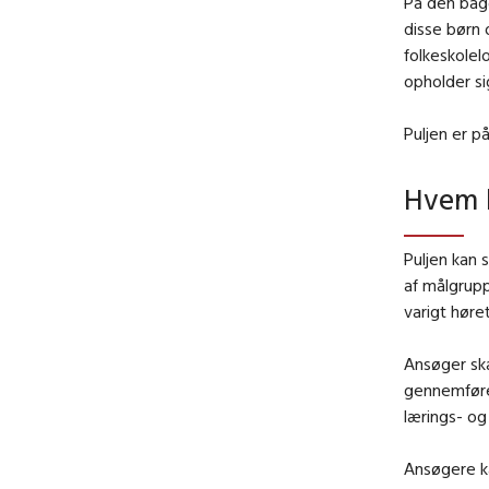
På den bagg
disse børn 
folkeskolelo
opholder si
Puljen er på
Hvem 
Puljen kan 
af målgrup
varigt høre
Ansøger sk
gennemføre
lærings- o
Ansøgere k