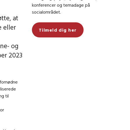
konferencer og temadage på
socialområdet.
tte, at
 eller
Tilmeld dig her
rne- og
ber 2023
t fornødne
aliserede
g til
or