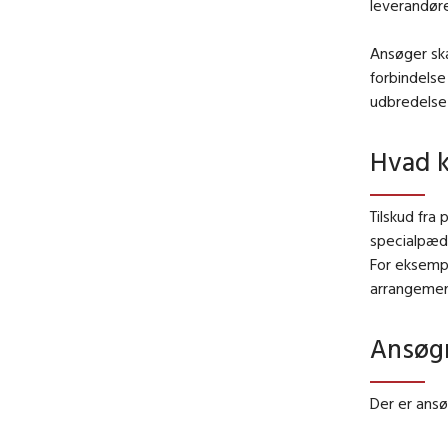
leverandøre
Ansøger sk
forbindelse
udbredelse 
Hvad k
Tilskud fra
specialpæda
For eksempe
arrangemen
Ansøgn
Der er ansø