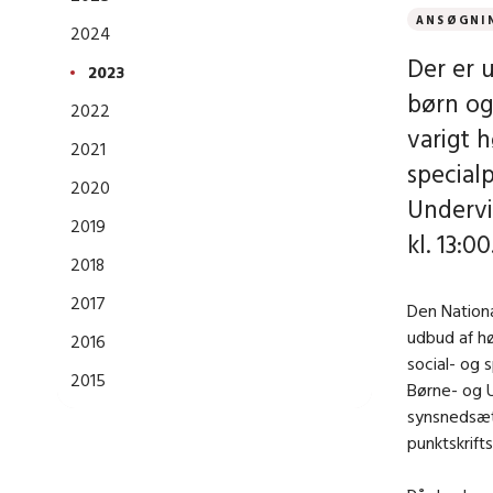
ANSØGNI
2024
Der er 
2023
børn og
2022
varigt 
2021
special
2020
Undervi
2019
kl. 13:00
2018
2017
Den Nationa
udbud af hø
2016
social- og 
2015
Børne- og U
synsnedsæt
punktskrift