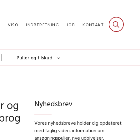
R
VISO
INDBERETNING
JOB
KONTAKT
Puljer og tilskud
r og
Nyhedsbrev
sprog
Vores nyhedsbreve holder dig opdateret
med faglig viden, information om
ansøgningspuljer, nye udgivelser,