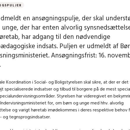
NGSPULJER
udmeldt en ansøgningspulje, der skal understø
 unge, der har enten alvorlig synsnedsættelse
høretab, har adgang til den nødvendige
pædagogiske indsats. Puljen er udmeldt af Bø
sningsministeriet. Ansøgningsfrist: 16. novem
.
le Koordination i Social- og Boligstyrelsen skal sikre, at der er de
jt specialiserede indsatser og tilbud til borgere på de mest speci
specialundervisningsområder. Styrelsen har videregivet en bekymrin
ndervisningsministeriet for, om børn og unge med hhv. alvorlig
telse og varigt høretab imødekommes i deres respektive behov f
s- og tegnsprogsindsatser.