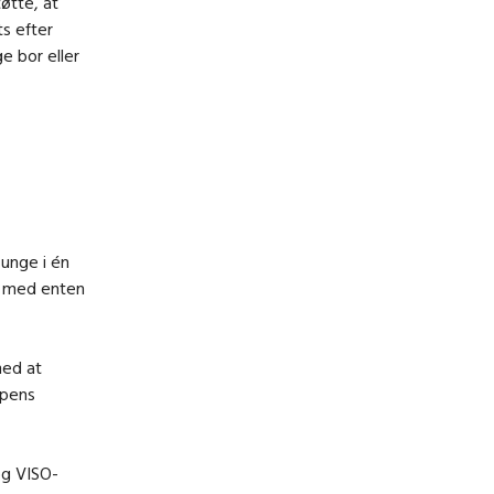
øtte, at
s efter
ge bor eller
 unge i én
e med enten
med at
ppens
og VISO-