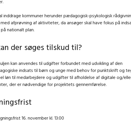
r.
al inddrage kommuner herunder pædagogisk-psykologisk rådgivning
 med afprøvning af aktiviteter, da ansøger skal have fokus på inds
på nationalt plan.
an der søges tilskud til?
 puljen kan anvendes til udgifter forbundet med udvikling af den
gogiske indsats til børn og unge med behov for punktskrift og te
l løn til medarbejdere og udgifter til afholdelse af digitale og/elle
ter, der er nødvendige for projektets gennemførelse.
ingsfrist
gningsfrist 16. november kl. 13:00