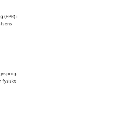
 (PPR) i
atsens
gnsprog.
r fysiske