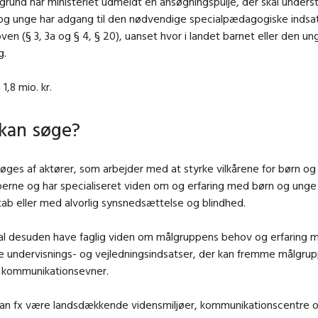
rund har ministeriet udmeldt en ansøgningspulje, der skal underst
og unge har adgang til den nødvendige specialpædagogiske indsat
ven (§ 3, 3a og § 4, § 20), uanset hvor i landet barnet eller den un
g.
 1,8 mio. kr.
kan søge?
søges af aktører, som arbejder med at styrke vilkårene for børn og
perne og har specialiseret viden om og erfaring med børn og ung
tab eller med alvorlig synsnedsættelse og blindhed.
al desuden have faglig viden om målgruppens behov og erfaring 
 undervisnings- og vejledningsindsatser, der kan fremme målgru
g kommunikationsevner.
an fx være landsdækkende vidensmiljøer, kommunikationscentre 